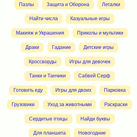
Пазлы
Защита и Оборона
Леталки
Найти числа
Казуальные игры
Макияж и Украшения
Приколы и мультики
Драки
Гадание
Детские игры
Кроссворды
Игры для девочек
Танки и Танчики
Сабвей Серф
Готовить еду
Игры для двоих
Парковка
Грузовики
Уход за животными
Раскраски
Сердитые птицы
Найди буквы
Для планшета
Новогодние