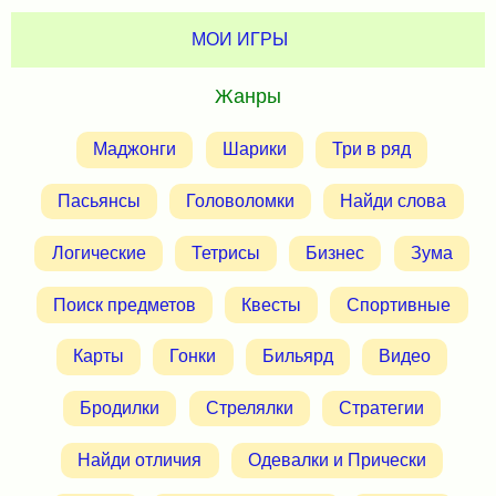
МОИ ИГРЫ
Жанры
Маджонги
Шарики
Три в ряд
Пасьянсы
Головоломки
Найди слова
Логические
Тетрисы
Бизнес
Зума
Поиск предметов
Квесты
Спортивные
Карты
Гонки
Бильярд
Видео
Бродилки
Стрелялки
Стратегии
Найди отличия
Одевалки и Прически