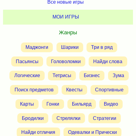
Все новые игры
МОИ ИГРЫ
Жанры
Маджонги
Шарики
Три в ряд
Пасьянсы
Головоломки
Найди слова
Логические
Тетрисы
Бизнес
Зума
Поиск предметов
Квесты
Спортивные
Карты
Гонки
Бильярд
Видео
Бродилки
Стрелялки
Стратегии
Найди отличия
Одевалки и Прически