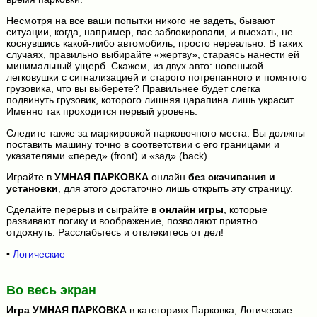
Несмотря на все ваши попытки никого не задеть, бывают
ситуации, когда, например, вас заблокировали, и выехать, не
коснувшись какой-либо автомобиль, просто нереально. В таких
случаях, правильно выбирайте «жертву», стараясь нанести ей
минимальный ущерб. Скажем, из двух авто: новенькой
легковушки с сигнализацией и старого потрепанного и помятого
грузовика, что вы выберете? Правильнее будет слегка
подвинуть грузовик, которого лишняя царапина лишь украсит.
Именно так проходится первый уровень.
Следите также за маркировкой парковочного места. Вы должны
поставить машину точно в соответствии с его границами и
указателями «перед» (front) и «зад» (back).
Играйте в
УМНАЯ ПАРКОВКА
онлайн
без скачивания и
установки
, для этого достаточно лишь открыть эту страницу.
Сделайте перерыв и сыграйте в
онлайн игры
, которые
развивают логику и воображение, позволяют приятно
отдохнуть. Расслабьтесь и отвлекитесь от дел!
•
Логические
Во весь экран
Игра
УМНАЯ ПАРКОВКА
в категориях Парковка, Логические