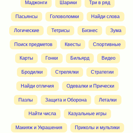
Маджонги
Шарики
Три в ряд
Пасьянсы
Головоломки
Найди слова
Логические
Тетрисы
Бизнес
Зума
Поиск предметов
Квесты
Спортивные
Карты
Гонки
Бильярд
Видео
Бродилки
Стрелялки
Стратегии
Найди отличия
Одевалки и Прически
Пазлы
Защита и Оборона
Леталки
Найти числа
Казуальные игры
Макияж и Украшения
Приколы и мультики