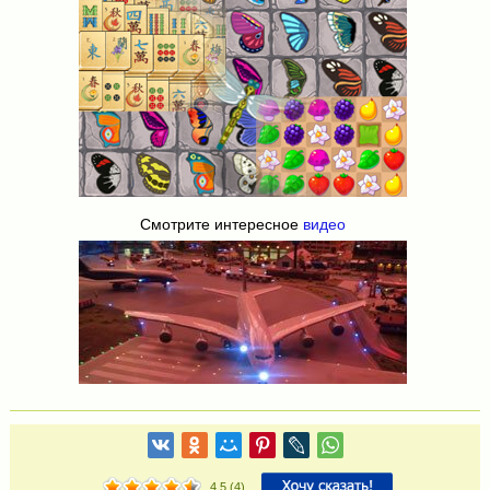
Смотрите интересное
видео
4.5
(
4
)