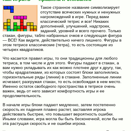
Такое странное название символизирует
отсутствие всяческих нужных и ненужных
нагромождений в игре. Перед вами
классический тетрис и все! Никаких
дополнений, улучшений, надстроек,
заданий, уровней и всего прочего. Только
стакан, фигуры, табло набранных очков и следующая фигура
— ВСЕ! Как видите, действительно ничего лишнего. Фигуры в
этом тетрисе классические (тетра), то есть состоящие из
четырех квадратиков.
Что касается правил игры, то они традиционны для любого
тетриса, в том числе и для этого. Фигуры падают в стакан, а
вам нужно укладывать их как можно плотнее друг к другу, так,
чтобы крадратиками, из которых состоят блоки заполнялись
горизонтальные ряды (линии) в стакане. Заполненные линии
исчезают, разгружая стакан, то есть освобождая в нем место.
Именно остаток свободного пространства в тетрисе очень
важен, ведь от него зависит комфортность игры и ее
продолжительность.
В начале игры блоки падают медленно, затем постепенно
скорость их падения плавно растет, заставляя игрока
действовать быстрее, что повышает вероятность ошибки.
Иными словами, игра могла бы быть бесконечной, если бы не
эта растущая скорость и не ошибки игрока.