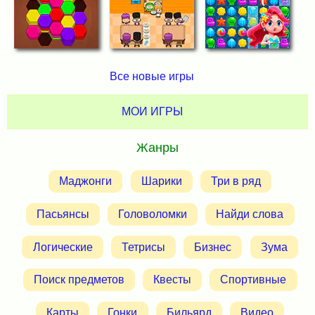
Все новые игры
МОИ ИГРЫ
Жанры
Маджонги
Шарики
Три в ряд
Пасьянсы
Головоломки
Найди слова
Логические
Тетрисы
Бизнес
Зума
Поиск предметов
Квесты
Спортивные
Карты
Гонки
Бильярд
Видео