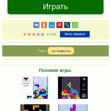
Играть
3.4
(
18
)
на ловкость
Похожие игры