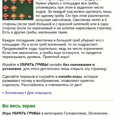
Нужно убрать с площадки все грибы,
уложившись при этом в заданное число
ходов. За каждый ход можно щелкнуть лишь
по одному грибу. Он при этом разлетается,
испуская светлячков. Светлячки летят в 4
стороны (если гриб большой и с красной шляпкой) или в одну
сторону (если он коричневый и на шляпке нарисована стрелка).
Есть и другие грибы, маленькие такие.
Каждое попадание светлячка в большой гриб убирает его с
площадки. Ну а если гриб маленький, то он подрастает.
Продумывайте ходы тщательно, ведь их число ограничено.
Если они закончатся, а грибы еще останутся, то придется
переигрывать уровень. Приятной игры!
Играйте в
УБРАТЬ ГРИБЫ
онлайн
без скачивания и
установки
, для этого достаточно лишь открыть эту страницу.
Сделайте перерыв и сыграйте в
онлайн игры
, которые
развивают логику и воображение, позволяют приятно
отдохнуть. Расслабьтесь и отвлекитесь от дел!
•
Логические
•
Для планшета
Во весь экран
Игра
УБРАТЬ ГРИБЫ
в категориях Головоломки, Логические,