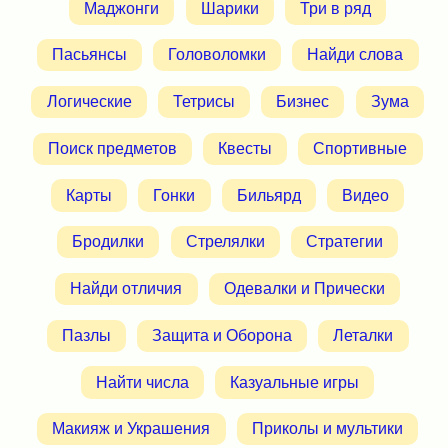
Маджонги
Шарики
Три в ряд
Пасьянсы
Головоломки
Найди слова
Логические
Тетрисы
Бизнес
Зума
Поиск предметов
Квесты
Спортивные
Карты
Гонки
Бильярд
Видео
Бродилки
Стрелялки
Стратегии
Найди отличия
Одевалки и Прически
Пазлы
Защита и Оборона
Леталки
Найти числа
Казуальные игры
Макияж и Украшения
Приколы и мультики