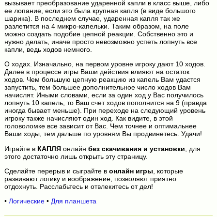
вызывает преобразование ударенной капли в класс выше, либо
ее лопание, если это была крупная капля (в виде большого
шарика). В последнем случае, ударенная капля так же
разлетится на 4 микро-капельки. Таким образом, на поле
можно создать подобие цепной реакции. Собственно это и
нужно делать, иначе просто невозможно успеть лопнуть все
капли, ведь ходов немного.
О ходах. Изначально, на первом уровне игроку дают 10 ходов.
Далее в процессе игры Ваши действия влияют на остаток
ходов. Чем большую цепную реакцию из капель Вам удастся
запустить, тем большее дополнительное число ходов Вам
начислят. Иными словами, если за один ход у Вас получилось
лопнуть 10 капель, то Ваш счет ходов пополнится на 9 (правда
иногда бывает меньше). При переходе на следующий уровень
игроку также начисляют один ход. Как видите, в этой
головоломке все зависит от Вас. Чем точнее и оптимальнее
Ваши ходы, тем дальше по уровням Вы продвинетесь. Удачи!
Играйте в
КАПЛЯ
онлайн
без скачивания и установки
, для
этого достаточно лишь открыть эту страницу.
Сделайте перерыв и сыграйте в
онлайн игры
, которые
развивают логику и воображение, позволяют приятно
отдохнуть. Расслабьтесь и отвлекитесь от дел!
•
Логические
•
Для планшета