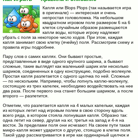
Капля или Blops Plops (так называется игра
в оригинале) — интересная и очень
непростая головоломка. На небольшом
квадратном игровом поле размером 6 на 6
клеток случайным образом размещаются
капли воды, которые игроку надлежит
убрать с поля за некоторое число ходов. При этом, каждая
капля занимает свою клетку (ячейку) поля. Рассмотрим схему и
правила игры подробнее.
Пару слов о самих каплях. Они бывают простые,
представленные в виде одного крупного шарика, а бывают
сложные, такие выглядят как маленький шарик или несколько
шариков, соединенных в одну конструкцию, подобно молекуле.
Простая капля разлетается с одного щелчка по ней. Сложные
— по нескольким. Например, чтобы лопнуть каплю-молекулу,
состоящую из трех капелек, необходимо воздействовать на нее
два раза. После первого она станет большим шариком, а после
второго — разлетится.
Отметим, что разлетается капля на 4 малых капельки, каждая
из которых летит над игровым полем в свою сторону вдоль
всего ряда, в котором стояла лопнувшая капля. Образно так:
одна летит на север, другая на юг, третья на запад и 4-я на
восток. За пределами поля они исчезают. На своем пути такая
микро-капля может ударится о другую, стоящую в клетке поля.
Такой удар рассматривается в игре как ординарный щелчок и