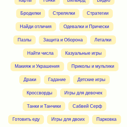
Карты
Гонки
Бильярд
Видео
Бродилки
Стрелялки
Стратегии
Найди отличия
Одевалки и Прически
Пазлы
Защита и Оборона
Леталки
Найти числа
Казуальные игры
Макияж и Украшения
Приколы и мультики
Драки
Гадание
Детские игры
Кроссворды
Игры для девочек
Танки и Танчики
Сабвей Серф
Готовить еду
Игры для двоих
Парковка