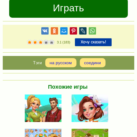
Играть
3.1
(
183
)
на русском
соедини
Похожие игры