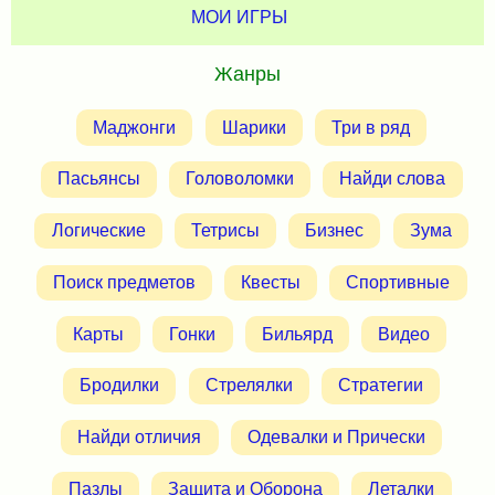
МОИ ИГРЫ
Жанры
Маджонги
Шарики
Три в ряд
Пасьянсы
Головоломки
Найди слова
Логические
Тетрисы
Бизнес
Зума
Поиск предметов
Квесты
Спортивные
Карты
Гонки
Бильярд
Видео
Бродилки
Стрелялки
Стратегии
Найди отличия
Одевалки и Прически
Пазлы
Защита и Оборона
Леталки