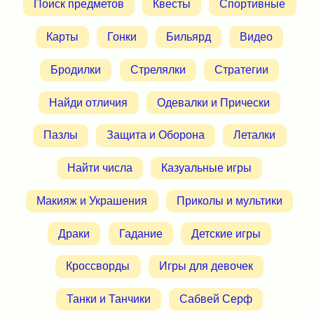
Поиск предметов
Квесты
Спортивные
Карты
Гонки
Бильярд
Видео
Бродилки
Стрелялки
Стратегии
Найди отличия
Одевалки и Прически
Пазлы
Защита и Оборона
Леталки
Найти числа
Казуальные игры
Макияж и Украшения
Приколы и мультики
Драки
Гадание
Детские игры
Кроссворды
Игры для девочек
Танки и Танчики
Сабвей Серф