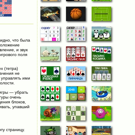
идно, что была
сположение
вление, и звук
игрового поля
х (тетра)
начения не
 управлять ими
олости.
 игры — убрать
гуры очень
дения блоков,
ивать, упавший
эту страницу.