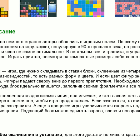
сание
 но немного странно авторы обошлись с игровым полем. По всему в
 похожим на игру-гаджет, популярную в 90-х прошлого века, но ра
ли явно не самое оптимальное. В остальном все: и графика, и упра
ное. Играть приятно, несмотря на компактные размеры собственно 
— игра, где нужно складывать в стакан блоки, склеенные из четыре
разновидностей, то есть разных форм и цвета. И если цвет фигур з
а. Фигуры падают сверху вниз до первого препятствия. Необходимо
 куда блок идеально впишется, заполнив своими фрагментами все п
аполненная квадратиками линия, она исчезает, и это главная цель
рать постоянно, чтобы игра продолжалась. Если зазеваться, то фи
гра завершится. А еще в процессе игры увеличивается скорость па
змещения. Падающий блок можно сдвигать вправо, влево и поворач
без скачивания и установки
, для этого достаточно лишь открыть 