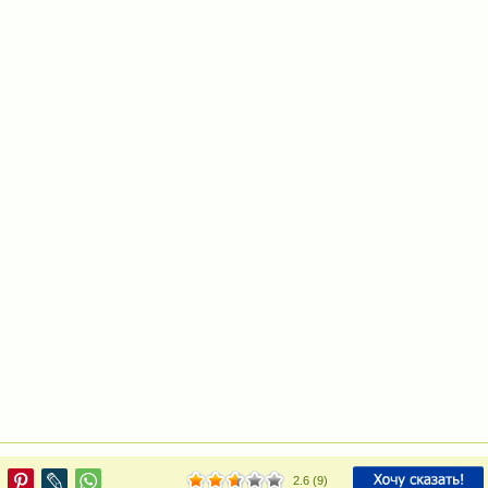
2.6
(
9
)