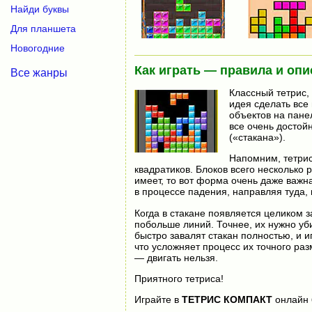
Найди буквы
Для планшета
Новогодние
Как играть — правила и опи
Все жанры
Классный тетрис,
идея сделать все
объектов на пане
все очень достой
(«стакана»).
Напомним, тетрис 
квадратиков. Блоков всего несколько 
имеет, то вот форма очень даже важн
в процессе падения, направляя туда,
Когда в стакане появляется целиком з
побольше линий. Точнее, их нужно уби
быстро завалят стакан полностью, и и
что усложняет процесс их точного ра
— двигать нельзя.
Приятного тетриса!
Играйте в
ТЕТРИС КОМПАКТ
онлайн