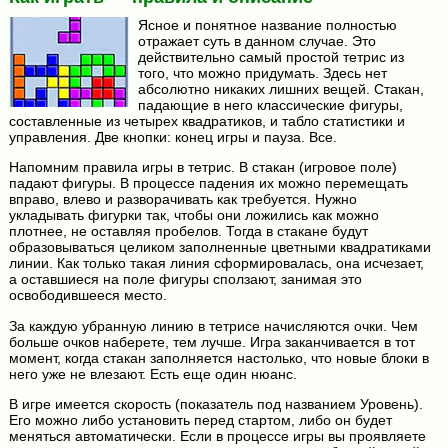
Ясное и понятное название полностью
отражает суть в данном случае. Это
действительно самый простой тетрис из
того, что можно придумать. Здесь нет
абсолютно никаких лишних вещей. Стакан,
падающие в него классические фигуры,
составленные из четырех квадратиков, и табло статистики и
управления. Две кнопки: конец игры и пауза. Все.
Напомним правила игры в тетрис. В стакан (игровое поле)
падают фигуры. В процессе падения их можно перемещать
вправо, влево и разворачивать как требуется. Нужно
укладывать фигурки так, чтобы они ложились как можно
плотнее, не оставляя пробелов. Тогда в стакане будут
образовываться целиком заполненные цветными квадратиками
линии. Как только такая линия сформировалась, она исчезает,
а оставшиеся на поле фигуры сползают, занимая это
освободившееся место.
За каждую убранную линию в тетрисе начисляются очки. Чем
больше очков наберете, тем лучше. Игра заканчивается в тот
момент, когда стакан заполняется настолько, что новые блоки в
него уже не влезают. Есть еще один нюанс.
В игре имеется скорость (показатель под названием Уровень).
Его можно либо установить перед стартом, либо он будет
меняться автоматически. Если в процессе игры вы проявляете