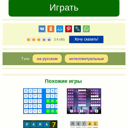
Играть
3.4
(
45
)
на русском
интеллектуальные
Похожие игры