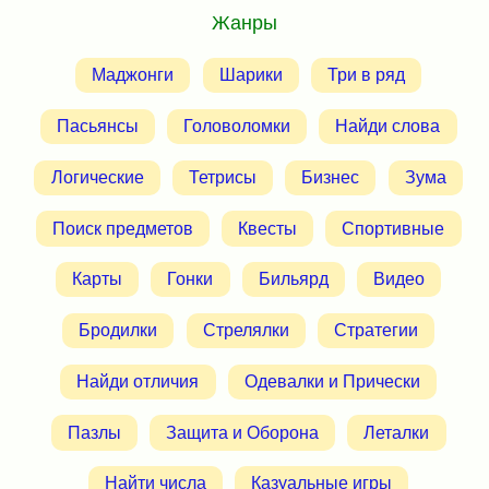
Жанры
Маджонги
Шарики
Три в ряд
Пасьянсы
Головоломки
Найди слова
Логические
Тетрисы
Бизнес
Зума
Поиск предметов
Квесты
Спортивные
Карты
Гонки
Бильярд
Видео
Бродилки
Стрелялки
Стратегии
Найди отличия
Одевалки и Прически
Пазлы
Защита и Оборона
Леталки
Найти числа
Казуальные игры