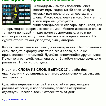
Семнадцатый выпуск полюбившейся
многим игры содержит 40 слов, из букв
которых вам предлагается составлять
слова. Много слов, очень много. Учтите, что
в этой игре не цитируется
энциклопедический словарь, здесь своя, как
теперь модно говорить «экосистема». Многие известные слова
тут могут не подойти, зато некие современные, а то и не
вполне русские, могут спокойно оказаться правильными. Не
судите строго, такой уж подход был у авторов.
Кто-то считает такой вариант даже интереснее. Не огорчайтесь,
если вводите в форму известное всем слово, а оно не
принимается программой. Думайте, вспоминайте другие слова.
Примите игру такой, какая она есть. В любом случае эрудицию
развивает. Приятного отдыха!
Играйте в
СЛОВА ИЗ СЛОВ: ВЫПУСК 17
онлайн
без
скачивания и установки
, для этого достаточно лишь открыть
эту страницу.
Сделайте перерыв и сыграйте в
онлайн игры
, которые
развивают логику и воображение, позволяют приятно
отдохнуть. Расслабьтесь и отвлекитесь от дел!
•
Для планшета