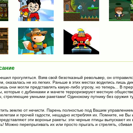
сание
ешил прогуляться. Взяв свой безотказный револьвер, он отправился
м, оказалась не из легких. Раньше в этих местах водились лишь ди
ишь они могли представлять какую-либо угрозу, но теперь... В пре
ы, которые с дубинками и мачете терроризируют местную обществ
, стреляющие умными ракетами! Одинокому путнику без оружия ту
тить землю от нечисти. Парень полностью под Вашим управлением
келетам и прочей гадости, нещадно истребляя их. Помните, не Вы и
представляют эти вороньи ракеты: эти черные птицы выпускают их
 Можно перепрыгивать их или просто прыгать и стрелять, сбивая 