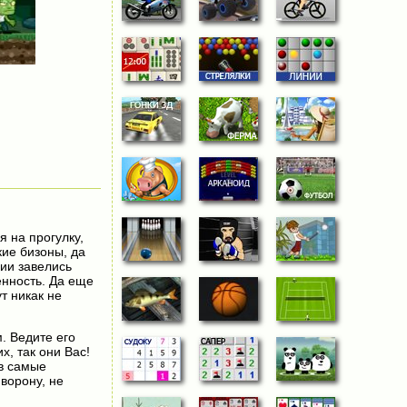
 на прогулку,
кие бизоны, да
рии завелись
енность. Да еще
т никак не
. Ведите его
х, так они Вас!
 в самые
ворону, не