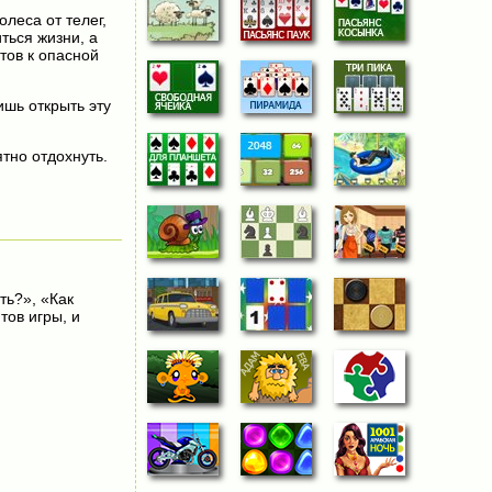
леса от телег,
ться жизни, а
тов к опасной
ишь открыть эту
тно отдохнуть.
ть?», «Как
тов игры, и