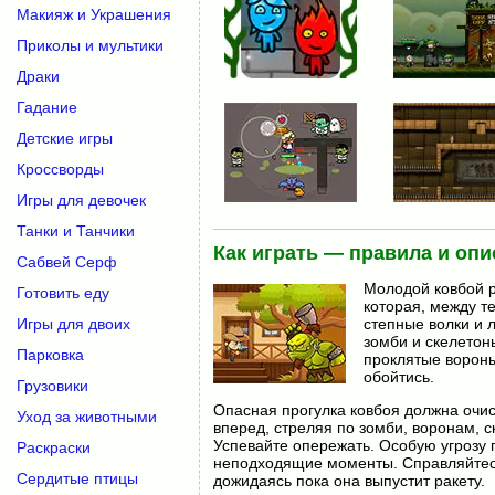
Макияж и Украшения
Приколы и мультики
Драки
Гадание
Детские игры
Кроссворды
Игры для девочек
Танки и Танчики
Как играть — правила и опи
Сабвей Серф
Молодой ковбой р
Готовить еду
которая, между те
степные волки и л
Игры для двоих
зомби и скелетон
Парковка
проклятые вороны
обойтись.
Грузовики
Опасная прогулка ковбоя должна очис
Уход за животными
вперед, стреляя по зомби, воронам, с
Успевайте опережать. Особую угрозу 
Раскраски
неподходящие моменты. Справляйтесь!
Сердитые птицы
дожидаясь пока она выпустит ракету.