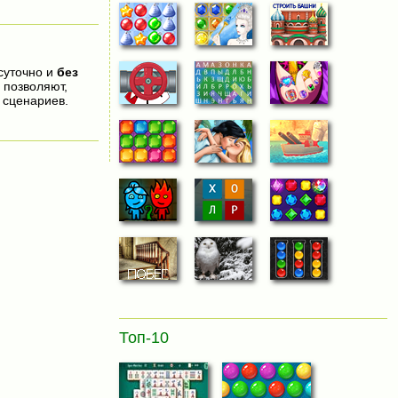
осуточно и
без
 позволяют,
 сценариев.
Топ-10