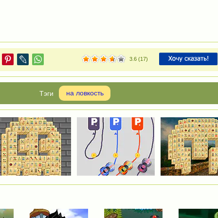
3.6
(
17
)
на ловкость