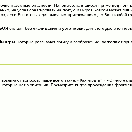
очие наземные опасности. Например, катящиеся прямо под ноги ко
енно, не успев среагировать на любую из угроз, ковбой может лиши
 Итак, если Вы готовы к динамичным приключениям, то Ваш ковбой го
БОЯ
онлайн
без скачивания и установки
, для этого достаточно л
йн игры
, которые развивают логику и воображение, позволяют прия
 возникают вопросы, чаще всего такие: «Как играть?», «С чего нача
на которые нет в описании. Посмотрите видео прохождения фрагмен