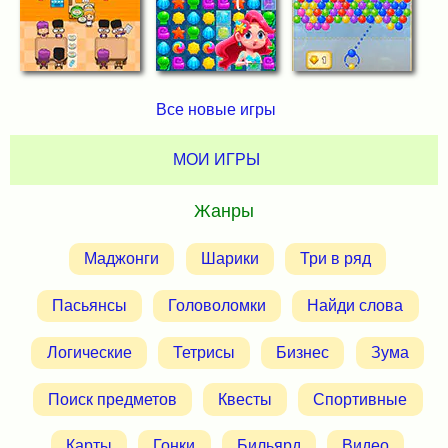
Все новые игры
МОИ ИГРЫ
Жанры
Маджонги
Шарики
Три в ряд
Пасьянсы
Головоломки
Найди слова
Логические
Тетрисы
Бизнес
Зума
Поиск предметов
Квесты
Спортивные
Карты
Гонки
Бильярд
Видео