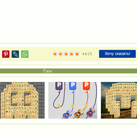
4.6
(
7
)