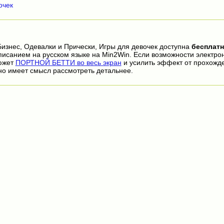
очек
Бизнес, Одевалки и Прически, Игры для девочек доступна
бесплат
писанием на русском языке на Min2Win. Если возможности электро
сюжет
ПОРТНОЙ БЕТТИ во весь экран
и усилить эффект от прохожд
но имеет смысл рассмотреть детальнее.