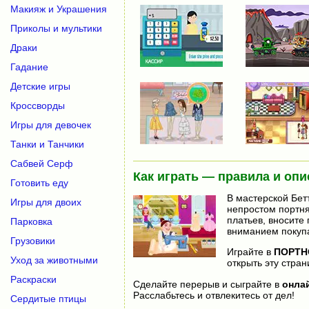
Макияж и Украшения
Приколы и мультики
Драки
Гадание
Детские игры
Кроссворды
Игры для девочек
Танки и Танчики
Сабвей Серф
Как играть — правила и опи
Готовить еду
В мастерской Бетт
Игры для двоих
непростом портня
платьев, вносите
Парковка
вниманием покупа
Грузовики
Играйте в
ПОРТН
Уход за животными
открыть эту стран
Раскраски
Сделайте перерыв и сыграйте в
онла
Расслабьтесь и отвлекитесь от дел!
Сердитые птицы