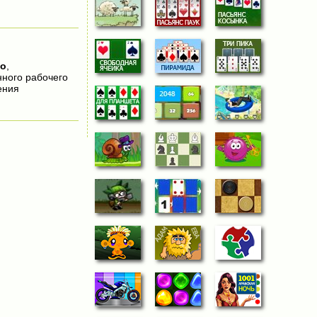
но
,
нного рабочего
ения