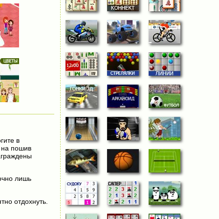
гите в
 на пошив
награждены
точно лишь
тно отдохнуть.