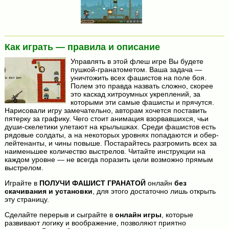
Как играть — правила и описание
Управлять в этой флеш игре Вы будете
пушкой-гранатометом. Ваша задача —
уничтожить всех фашистов на поле боя.
Полем это правда назвать сложно, скорее
это каскад хитроумных укреплений, за
которыми эти самые фашисты и прячутся.
Нарисовали игру замечательно, авторам хочется поставить
пятерку за графику. Чего стоит анимация взорвавшихся, чьи
души-скелетики улетают на крылышках. Среди фашистов есть
рядовые солдаты, а на некоторых уровнях попадаются и обер-
лейтенанты, и чины повыше. Постарайтесь разгромить всех за
наименьшее количество выстрелов. Читайте инструкции на
каждом уровне — не всегда поразить цели возможно прямым
выстрелом.
Играйте в
ПОЛУЧИ ФАШИСТ ГРАНАТОЙ
онлайн
без
скачивания и установки
, для этого достаточно лишь открыть
эту страницу.
Сделайте перерыв и сыграйте в
онлайн игры
, которые
развивают логику и воображение, позволяют приятно