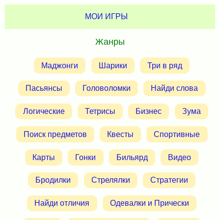
МОИ ИГРЫ
Жанры
Маджонги
Шарики
Три в ряд
Пасьянсы
Головоломки
Найди слова
Логические
Тетрисы
Бизнес
Зума
Поиск предметов
Квесты
Спортивные
Карты
Гонки
Бильярд
Видео
Бродилки
Стрелялки
Стратегии
Найди отличия
Одевалки и Прически