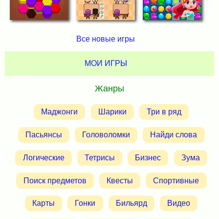
Все новые игры
МОИ ИГРЫ
Жанры
Маджонги
Шарики
Три в ряд
Пасьянсы
Головоломки
Найди слова
Логические
Тетрисы
Бизнес
Зума
Поиск предметов
Квесты
Спортивные
Карты
Гонки
Бильярд
Видео