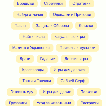
Бродилки
Стрелялки
Стратегии
Найди отличия
Одевалки и Прически
Пазлы
Защита и Оборона
Леталки
Найти числа
Казуальные игры
Макияж и Украшения
Приколы и мультики
Драки
Гадание
Детские игры
Кроссворды
Игры для девочек
Танки и Танчики
Сабвей Серф
Готовить еду
Игры для двоих
Парковка
Грузовики
Уход за животными
Раскраски