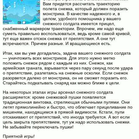
Вам придется рассчитать траекторию
полета снежка, который должен поразить
монстрика. В качестве надежного и, в
целом, удобного помощника у вашего
снежного солдата имеется прицел,
снабженный маркером траектории. Впрочем, им надо еще
суметь правильно воспользоваться, ведь кроме самой кривой,
тут еще важен отскок снежка от препятствия. А они тут
встречаются. Причем разные. И вращающиеся есть.
Итак, как вы уже догадались, задача вашего снежного солдата
— уничтожить всех монстриков. Для этого нужно метко
положить снежок рядом с каждым из них. Снежок, как
армейская граната, взрывается через пару секунд после удара
о препятствие, разлетаясь на снежные осколки. Если снежок
разорвется далеко от монстрика, он не сможет поразить его.
Старайтесь подкатывать снаряд как можно ближе к цели.
На некоторых этапах игры арсенал снежного солдата
расширяется: кроме снежковой пушки появляется
традиционная винтовка, стреляющая обычными пулями. Они
летят прямолинейно и быстро, что облегчает прицеливание по
мишеням, находящимся в прямой видимости. Кстати, пули
отскакивают от препятствий, что иногда требуется. А вот если
цель закрыта препятствием, тут уж надо использовать снежки.
Не забывайте переключать пушки!
Приятной игры!