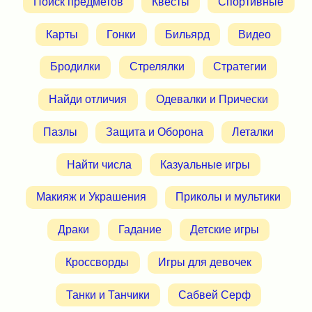
Поиск предметов
Квесты
Спортивные
Карты
Гонки
Бильярд
Видео
Бродилки
Стрелялки
Стратегии
Найди отличия
Одевалки и Прически
Пазлы
Защита и Оборона
Леталки
Найти числа
Казуальные игры
Макияж и Украшения
Приколы и мультики
Драки
Гадание
Детские игры
Кроссворды
Игры для девочек
Танки и Танчики
Сабвей Серф