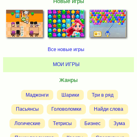
Новые игры
Все новые игры
МОИ ИГРЫ
Жанры
Маджонги
Шарики
Три в ряд
Пасьянсы
Головоломки
Найди слова
Логические
Тетрисы
Бизнес
Зума