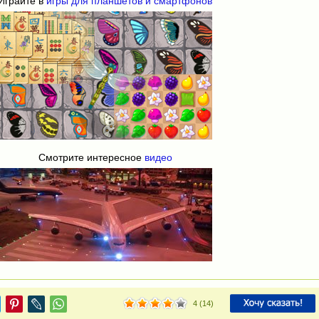
Играйте в
игры для планшетов и смартфонов
Смотрите интересное
видео
4
(
14
)