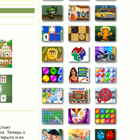
стоит
ся. Теперь о
ткрыто и их