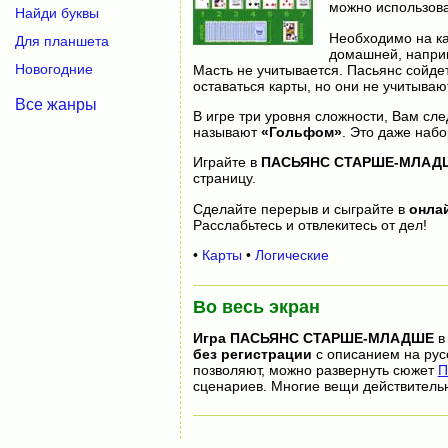
можно использоват
Найди буквы
Необходимо на ка
Для планшета
домашней, наприм
Новогодние
Масть не учитывается. Пасьянс сойдет
оставаться карты, но они не учитываю
Все жанры
В игре три уровня сложности, Вам сл
называют
«Гольфом»
. Это даже набо
Играйте в
ПАСЬЯНС СТАРШЕ-МЛАД
страницу.
Сделайте перерыв и сыграйте в
онла
Расслабьтесь и отвлекитесь от дел!
•
Карты
•
Логические
Во весь экран
Игра
ПАСЬЯНС СТАРШЕ-МЛАДШЕ
в
без регистрации
с описанием на рус
позволяют, можно развернуть сюжет
П
сценариев. Многие вещи действитель