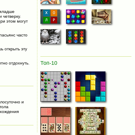
 младше
 четверку.
при этом могут
пасьянс часто
шь открыть эту
Топ-10
тно отдохнуть.
глосуточно и
тола
охождения