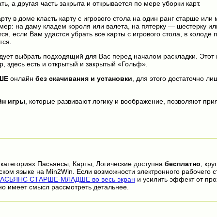
ь, а другая часть закрыта и открывается по мере уборки карт.
рту в доме класть карту с игрового стола на один ранг старше или
ер: на даму кладем короля или валета, на пятерку — шестерку или
ся, если Вам удастся убрать все карты с игрового стола, в колоде 
тся.
едует выбрать подходящий для Вас перед началом раскладки. Этот 
р, здесь есть и открытый и закрытый «Гольф».
ШЕ
онлайн
без скачивания и установки
, для этого достаточно ли
йн игры
, которые развивают логику и воображение, позволяют прия
 категориях Пасьянсы, Карты, Логические доступна
бесплатно
, кру
ском языке на Min2Win. Если возможности электронного рабочего с
АСЬЯНС СТАРШЕ-МЛАДШЕ во весь экран
и усилить эффект от пр
но имеет смысл рассмотреть детальнее.