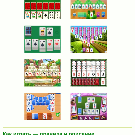
Как играть — правила и описание