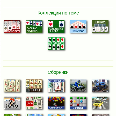
Коллекции по теме
Сборники