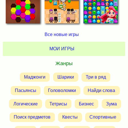
Все новые игры
МОИ ИГРЫ
Жанры
Маджонги
Шарики
Три в ряд
Пасьянсы
Головоломки
Найди слова
Логические
Тетрисы
Бизнес
Зума
Поиск предметов
Квесты
Спортивные