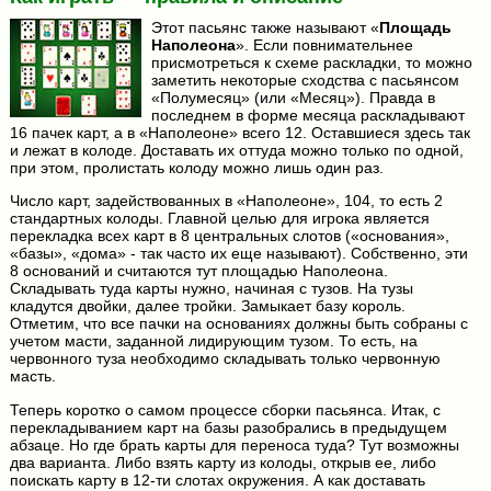
Этот пасьянс также называют «
Площадь
Наполеона
». Если повнимательнее
присмотреться к схеме раскладки, то можно
заметить некоторые сходства с пасьянсом
«Полумесяц» (или «Месяц»). Правда в
последнем в форме месяца раскладывают
16 пачек карт, а в «Наполеоне» всего 12. Оставшиеся здесь так
и лежат в колоде. Доставать их оттуда можно только по одной,
при этом, пролистать колоду можно лишь один раз.
Число карт, задействованных в «Наполеоне», 104, то есть 2
стандартных колоды. Главной целью для игрока является
перекладка всех карт в 8 центральных слотов («основания»,
«базы», «дома» - так часто их еще называют). Собственно, эти
8 оснований и считаются тут площадью Наполеона.
Складывать туда карты нужно, начиная с тузов. На тузы
кладутся двойки, далее тройки. Замыкает базу король.
Отметим, что все пачки на основаниях должны быть собраны с
учетом масти, заданной лидирующим тузом. То есть, на
червонного туза необходимо складывать только червонную
масть.
Теперь коротко о самом процессе сборки пасьянса. Итак, с
перекладыванием карт на базы разобрались в предыдущем
абзаце. Но где брать карты для переноса туда? Тут возможны
два варианта. Либо взять карту из колоды, открыв ее, либо
поискать карту в 12-ти слотах окружения. А как доставать