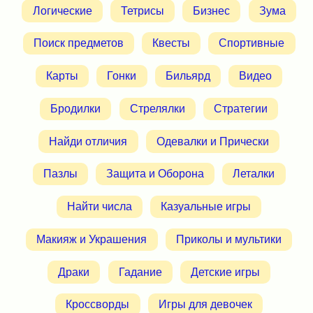
Логические
Тетрисы
Бизнес
Зума
Поиск предметов
Квесты
Спортивные
Карты
Гонки
Бильярд
Видео
Бродилки
Стрелялки
Стратегии
Найди отличия
Одевалки и Прически
Пазлы
Защита и Оборона
Леталки
Найти числа
Казуальные игры
Макияж и Украшения
Приколы и мультики
Драки
Гадание
Детские игры
Кроссворды
Игры для девочек