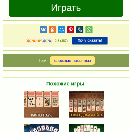
Играть
2.8
(
387
)
сложные пасьянсы
Похожие игры