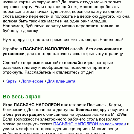
нужные карты из окружения? Да, взять оттуда можно только
верхнюю карту. Если подходящей нет, можно попробовать
порыться в этих пачках. Для этого, верхнюю карту из одного
слота можно перенести и положить на верхнюю другого, но она
должна быть такой же масти и на один ранг младше.
Например, бубновую девятку можно переложить только на
бубновую десятку.
Ну что, друзья, настало время сложить площадь Наполеона!
Играйте в
ПАСЬЯНС НАПОЛЕОН
онлайн
без скачивания и
установки
, для этого достаточно лишь открыть эту страницу.
Сделайте перерыв и сыграйте в
онлайн игры
, которые
развивают логику и воображение, позволяют приятно
отдохнуть. Расслабьтесь и отвлекитесь от дел!
•
Карты
•
Логические
•
Для планшета
Во весь экран
Игра
ПАСЬЯНС НАПОЛЕОН
в категориях Пасьянсы, Карты,
Логические, Для планшета доступна
бесплатно
, круглосуточно
и
без регистрации
с описанием на русском языке на Min2Win.
Если возможности электронного рабочего стола позволяют,
можно развернуть сюжет
ПАСЬЯНС НАПОЛЕОН во весь экран
и
усилить эффект от прохождения сценариев. Многие вещи
действительно имеет смысл рассмотреть детальнее.