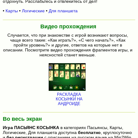
отдохнуть. Расслабьтесь и отвлекитесь от дел!
•
Карты
•
Логические
•
Для планшета
Видео прохождения
Случается, что при знакомстве с игрой возникают вопросы,
чаще всего такие: «Как играть?», «С чего начать?», «Как
пройти уровень?» и другие, ответов на которые нет в
описании. Посмотрите видео прохождения фрагментов игры, и
неясностей станет меньше.
РАСКЛАДКА
КОСЫНКИ НА
АНДРОИДЕ
Во весь экран
Игра
ПАСЬЯНС КОСЫНКА
в категориях Пасьянсы, Карты,
Логические, Для планшета доступна
бесплатно
, круглосуточно
и
без регистрации
с описанием на русском языке на Min2Win.