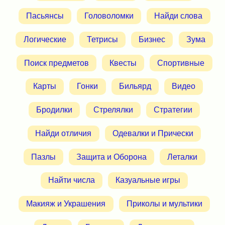
Пасьянсы
Головоломки
Найди слова
Логические
Тетрисы
Бизнес
Зума
Поиск предметов
Квесты
Спортивные
Карты
Гонки
Бильярд
Видео
Бродилки
Стрелялки
Стратегии
Найди отличия
Одевалки и Прически
Пазлы
Защита и Оборона
Леталки
Найти числа
Казуальные игры
Макияж и Украшения
Приколы и мультики