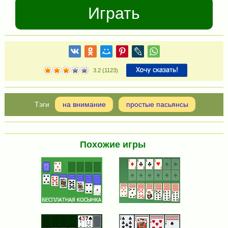
Играть
3.2
(
1123
)
на внимание
простые пасьянсы
Похожие игры