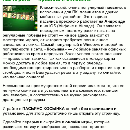
Классический, очень популярный
пасьянс
, в
исполнении для ПК, планшетов и других
мобильных устройств. Этот вариант
пасьянса прекрасно работает
на Андроиде
и на iOS (Айфоне и Айпаде). Он является
несходимым, поэтому рассчитывать на
регулярные победы не стоит — не все здесь зависит от
мастерства игрока, от которого требуется повышенное
внимание и логика. Самый популярный в Windows и второй по
популярности в сети, «
Косынка
» — любимое занятие офисных
работников во время перерыва. Залог успеха в этом пасьянсе
— правильная тактика. Так как оставшиеся в колоде карты
можно достать в любое время, то в первую очередь
необходимо сконцентрироваться на разборке и открытии карт в
столбцах, и если Вам удастся решить эту задачу, то считайте,
что пасьянс сошелся!
Несомненным преимуществом этой версии является то, что ее
не нужно скачивать и устанавливать на компьютер, планшет
или телефон, а соответственно не нужно расходовать
драгоценные ресурсы.
Играйте в
ПАСЬЯНС КОСЫНКА
онлайн
без скачивания и
установки
, для этого достаточно лишь открыть эту страницу.
Сделайте перерыв и сыграйте в
онлайн игры
, которые
развивают логику и воображение, позволяют приятно