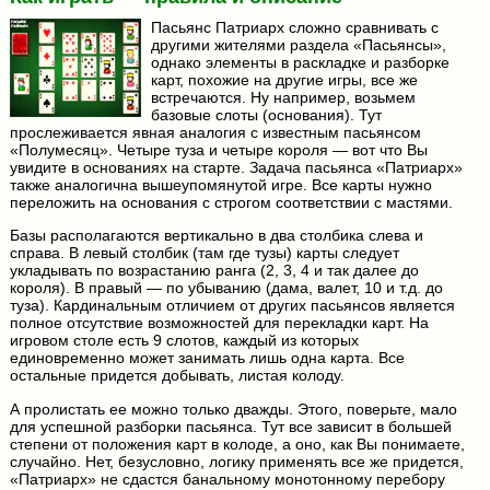
Пасьянс Патриарх сложно сравнивать с
другими жителями раздела «Пасьянсы»,
однако элементы в раскладке и разборке
карт, похожие на другие игры, все же
встречаются. Ну например, возьмем
базовые слоты (основания). Тут
прослеживается явная аналогия с известным пасьянсом
«Полумесяц». Четыре туза и четыре короля — вот что Вы
увидите в основаниях на старте. Задача пасьянса «Патриарх»
также аналогична вышеупомянутой игре. Все карты нужно
переложить на основания с строгом соответствии с мастями.
Базы располагаются вертикально в два столбика слева и
справа. В левый столбик (там где тузы) карты следует
укладывать по возрастанию ранга (2, 3, 4 и так далее до
короля). В правый — по убыванию (дама, валет, 10 и т.д. до
туза). Кардинальным отличием от других пасьянсов является
полное отсутствие возможностей для перекладки карт. На
игровом столе есть 9 слотов, каждый из которых
единовременно может занимать лишь одна карта. Все
остальные придется добывать, листая колоду.
А пролистать ее можно только дважды. Этого, поверьте, мало
для успешной разборки пасьянса. Тут все зависит в большей
степени от положения карт в колоде, а оно, как Вы понимаете,
случайно. Нет, безусловно, логику применять все же придется,
«Патриарх» не сдастся банальному монотонному перебору