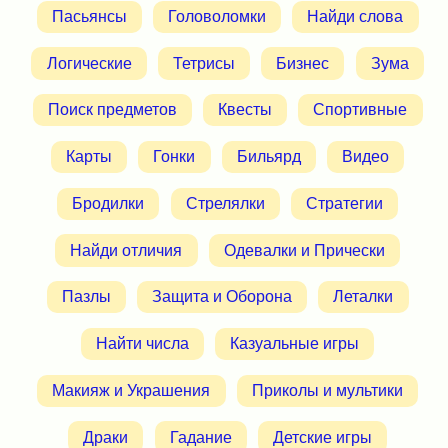
Пасьянсы
Головоломки
Найди слова
Логические
Тетрисы
Бизнес
Зума
Поиск предметов
Квесты
Спортивные
Карты
Гонки
Бильярд
Видео
Бродилки
Стрелялки
Стратегии
Найди отличия
Одевалки и Прически
Пазлы
Защита и Оборона
Леталки
Найти числа
Казуальные игры
Макияж и Украшения
Приколы и мультики
Драки
Гадание
Детские игры