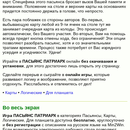
карт. Специфика этого пасьянса бросает вызов Вашей памяти и
вниманию. Положение на столе и верхние карты на основаниях
придется постоянно держать в голове, что непросто.
Есть пара поблажек со стороны авторов. Во-первых,
выбывающую карту любой из 9-ти ячеек на столе тут же
занимает очередная карта из колоды. Это происходит
автоматически, без Вашего участия. Во-вторых, Вам на помощь
всегда придет кнопка отмены хода, без ограничений! Эти опции
позволяют разобрать пасьянс, хотя и со значительными
тратами времени. Процесс также потребует от Вас изрядного
усердия и усидчивости. Удачи!
Играйте в
ПАСЬЯНС ПАТРИАРХ
онлайн
без скачивания и
установки
, для этого достаточно лишь открыть эту страницу.
Сделайте перерыв и сыграйте в
онлайн игры
, которые
развивают логику и воображение, позволяют приятно
отдохнуть. Расслабьтесь и отвлекитесь от дел!
•
Карты
•
Логические
•
Для планшета
Во весь экран
Игра
ПАСЬЯНС ПАТРИАРХ
в категориях Пасьянсы, Карты,
Логические, Для планшета доступна
бесплатно
, круглосуточно
и
без регистрации
с описанием на русском языке на Min2Win.
Если возможности электронного рабочего стола позволяют,