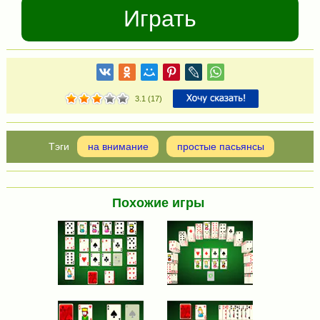
Играть
3.1
(
17
)
на внимание
простые пасьянсы
Похожие игры