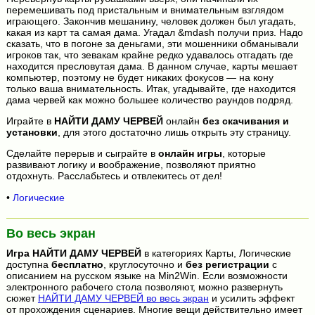
перемешивать под пристальным и внимательным взглядом
играющего. Закончив мешанину, человек должен был угадать,
какая из карт та самая дама. Угадал &mdash получи приз. Надо
сказать, что в погоне за деньгами, эти мошенники обманывали
игроков так, что зевакам крайне редко удавалось отгадать где
находится пресловутая дама. В данном случае, карты мешает
компьютер, поэтому не будет никаких фокусов — на кону
только ваша внимательность. Итак, угадывайте, где находится
дама червей как можно большее количество раундов подряд.
Играйте в
НАЙТИ ДАМУ ЧЕРВЕЙ
онлайн
без скачивания и
установки
, для этого достаточно лишь открыть эту страницу.
Сделайте перерыв и сыграйте в
онлайн игры
, которые
развивают логику и воображение, позволяют приятно
отдохнуть. Расслабьтесь и отвлекитесь от дел!
•
Логические
Во весь экран
Игра
НАЙТИ ДАМУ ЧЕРВЕЙ
в категориях Карты, Логические
доступна
бесплатно
, круглосуточно и
без регистрации
с
описанием на русском языке на Min2Win. Если возможности
электронного рабочего стола позволяют, можно развернуть
сюжет
НАЙТИ ДАМУ ЧЕРВЕЙ во весь экран
и усилить эффект
от прохождения сценариев. Многие вещи действительно имеет