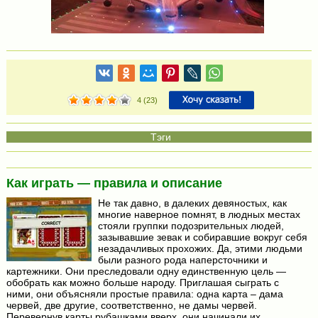
4
(
23
)
Как играть — правила и описание
Не так давно, в далеких девяностых, как
многие наверное помнят, в людных местах
стояли группки подозрительных людей,
зазывавшие зевак и собиравшие вокруг себя
незадачливых прохожих. Да, этими людьми
были разного рода наперсточники и
картежники. Они преследовали одну единственную цель —
обобрать как можно больше народу. Приглашая сыграть с
ними, они объясняли простые правила: одна карта – дама
червей, две другие, соответственно, не дамы червей.
Перевернув карты рубашками вверх, они начинали их