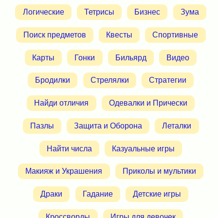
Логические
Тетрисы
Бизнес
Зума
Поиск предметов
Квесты
Спортивные
Карты
Гонки
Бильярд
Видео
Бродилки
Стрелялки
Стратегии
Найди отличия
Одевалки и Прически
Пазлы
Защита и Оборона
Леталки
Найти числа
Казуальные игры
Макияж и Украшения
Приколы и мультики
Драки
Гадание
Детские игры
Кроссворды
Игры для девочек