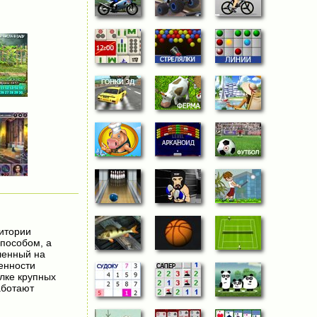
ритории
способом, а
ленный на
ценности
лке крупных
аботают