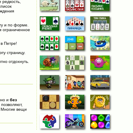
 редкость,
список
ождения
ту и по форме.
ам ограниченное
в Петре!
эту страницу.
тно отдохнуть.
чно и
без
 позволяют,
. Многие вещи