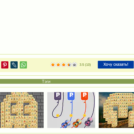
3.5
(
10
)