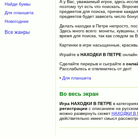
А у Вас, уважаемый игрок, здесь иссл
Найди буквы
поэтому тут есть что поискать. Впроч
предметов для поиска, причем кажда
Для планшета
предметов будет зависеть число бонус
Новогодние
Делать находки в Петре непросто, по
Здесь много всего: монеты, кувшины,
Все жанры
время для поиска, так как следом за 
Картинки в игре насыщенные, красивы
Играйте в
НАХОДКИ В ПЕТРЕ
онлай
Сделайте перерыв и сыграйте в
онла
Расслабьтесь и отвлекитесь от дел!
•
Для планшета
Во весь экран
Игра
НАХОДКИ В ПЕТРЕ
в категория
регистрации
с описанием на русском
можно развернуть сюжет
НАХОДКИ В П
действительно имеет смысл рассмотр