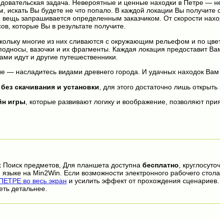
едовательская задача. Невероятные и ценные находки в Петре — не
ем, искать Вы будете не что попало. В каждой локации Вы получите 
я вещь запрашивается определенным заказчиком. От скорости нах
ов, которые Вы в результате получите.
скольку многие из них сливаются с окружающим рельефом и по цве
 подносы, вазочки и их фрагменты. Каждая локация предоставит В
Вами идут и другие путешественники.
е — насладитесь видами древнего города. И удачных находок Вам 
н
без скачивания и установки
, для этого достаточно лишь открыть 
йн игры
, которые развивают логику и воображение, позволяют прия
х Поиск предметов, Для планшета доступна
бесплатно
, круглосуто
 языке на Min2Win. Если возможности электронного рабочего стола
ЕТРЕ во весь экран
и усилить эффект от прохождения сценариев
еть детальнее.