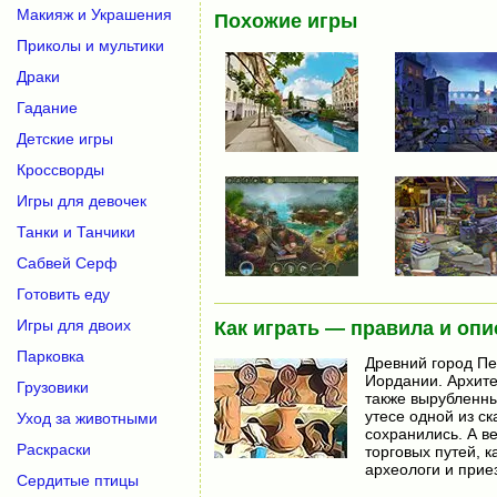
Макияж и Украшения
Похожие игры
Приколы и мультики
Драки
Гадание
Детские игры
Кроссворды
Игры для девочек
Танки и Танчики
Сабвей Серф
Готовить еду
Игры для двоих
Как играть — правила и опи
Парковка
Древний город Пе
Иордании. Архите
Грузовики
также вырубленны
утесе одной из с
Уход за животными
сохранились. А в
Раскраски
торговых путей, к
археологи и прие
Сердитые птицы