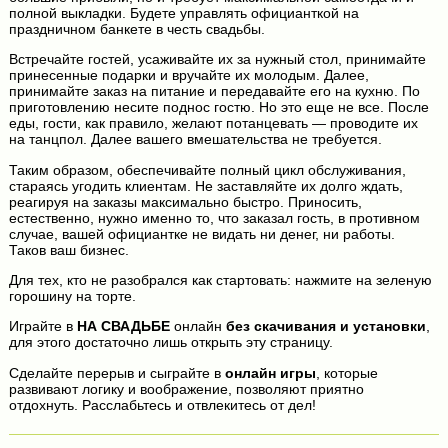
полной выкладки. Будете управлять официанткой на
праздничном банкете в честь свадьбы.
Встречайте гостей, усаживайте их за нужный стол, принимайте
принесенные подарки и вручайте их молодым. Далее,
принимайте заказ на питание и передавайте его на кухню. По
приготовлению несите поднос гостю. Но это еще не все. После
еды, гости, как правило, желают потанцевать — проводите их
на танцпол. Далее вашего вмешательства не требуется.
Таким образом, обеспечивайте полный цикл обслуживания,
стараясь угодить клиентам. Не заставляйте их долго ждать,
реагируя на заказы максимально быстро. Приносить,
естественно, нужно именно то, что заказал гость, в противном
случае, вашей официантке не видать ни денег, ни работы.
Таков ваш бизнес.
Для тех, кто не разобрался как стартовать: нажмите на зеленую
горошину на торте.
Играйте в
НА СВАДЬБЕ
онлайн
без скачивания и установки
,
для этого достаточно лишь открыть эту страницу.
Сделайте перерыв и сыграйте в
онлайн игры
, которые
развивают логику и воображение, позволяют приятно
отдохнуть. Расслабьтесь и отвлекитесь от дел!