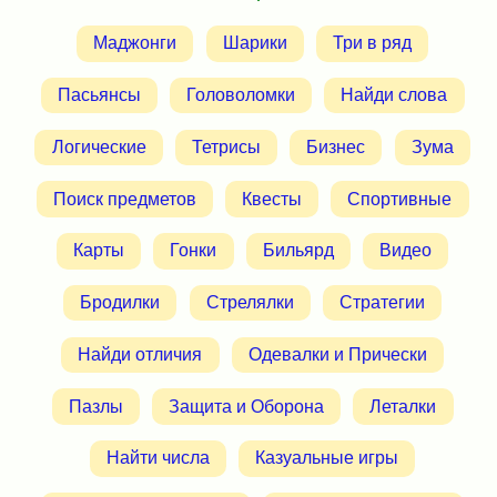
Маджонги
Шарики
Три в ряд
Пасьянсы
Головоломки
Найди слова
Логические
Тетрисы
Бизнес
Зума
Поиск предметов
Квесты
Спортивные
Карты
Гонки
Бильярд
Видео
Бродилки
Стрелялки
Стратегии
Найди отличия
Одевалки и Прически
Пазлы
Защита и Оборона
Леталки
Найти числа
Казуальные игры