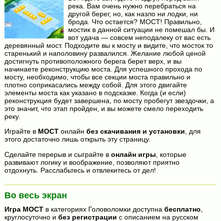
река. Вам очень нужно перебраться на
другой берег, но, как назло ни лодки, ни
брода. Что остается? МОСТ! Правильно,
мостик в данной ситуации не помешал бы. И
вот удача — совсем неподалеку от вас есть
деревянный мост. Подходите вы к мосту и видите, что мосток то
старенький и наполовину развалился. Желание любой ценой
достигнуть противоположного берега берет верх, и вы
начинаете реконструкцию моста. Для успешного прохода по
мосту, необходимо, чтобы все секции моста правильно и
плотно соприкасались между собой. Для этого двигайте
элементы моста как указано в подсказке. Когда (и если)
реконструкция будет завершена, по мосту пробегут звездочки, а
это значит, что этап пройден, и вы можете смело переходить
реку.
Играйте в
МОСТ
онлайн
без скачивания и установки
, для
этого достаточно лишь открыть эту страницу.
Сделайте перерыв и сыграйте в
онлайн игры
, которые
развивают логику и воображение, позволяют приятно
отдохнуть. Расслабьтесь и отвлекитесь от дел!
Во весь экран
Игра
МОСТ
в категориях Головоломки доступна
бесплатно
,
круглосуточно и
без регистрации
с описанием на русском