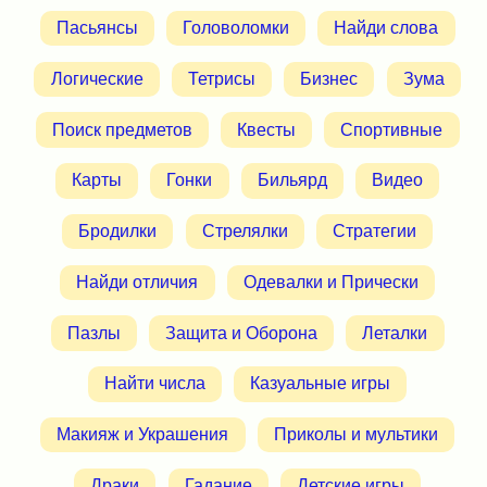
Пасьянсы
Головоломки
Найди слова
Логические
Тетрисы
Бизнес
Зума
Поиск предметов
Квесты
Спортивные
Карты
Гонки
Бильярд
Видео
Бродилки
Стрелялки
Стратегии
Найди отличия
Одевалки и Прически
Пазлы
Защита и Оборона
Леталки
Найти числа
Казуальные игры
Макияж и Украшения
Приколы и мультики
Драки
Гадание
Детские игры