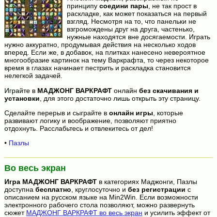
принципу
соедини пары
, не так прост в
раскладке, как может показаться на первый
взгляд. Несмотря на то, что панельки не
взгромождены друг на друга, частенько,
нужные находятся вне досягаемости. Играть
нужно аккуратно, продумывая действия на несколько ходов
вперед. Если же, в добавок, на плитках нанесено невероятное
многообразие картинок на тему Варкрафта, то через некоторое
время в глазах начинает пестрить и раскладка становится
нелегкой задачей.
Играйте в
МАДЖОНГ ВАРКРАФТ
онлайн
без скачивания и
установки
, для этого достаточно лишь открыть эту страницу.
Сделайте перерыв и сыграйте в
онлайн игры
, которые
развивают логику и воображение, позволяют приятно
отдохнуть. Расслабьтесь и отвлекитесь от дел!
•
Пазлы
Во весь экран
Игра
МАДЖОНГ ВАРКРАФТ
в категориях Маджонги, Пазлы
доступна
бесплатно
, круглосуточно и
без регистрации
с
описанием на русском языке на Min2Win. Если возможности
электронного рабочего стола позволяют, можно развернуть
сюжет
МАДЖОНГ ВАРКРАФТ во весь экран
и усилить эффект от