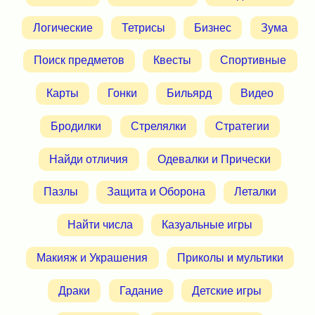
Логические
Тетрисы
Бизнес
Зума
Поиск предметов
Квесты
Спортивные
Карты
Гонки
Бильярд
Видео
Бродилки
Стрелялки
Стратегии
Найди отличия
Одевалки и Прически
Пазлы
Защита и Оборона
Леталки
Найти числа
Казуальные игры
Макияж и Украшения
Приколы и мультики
Драки
Гадание
Детские игры