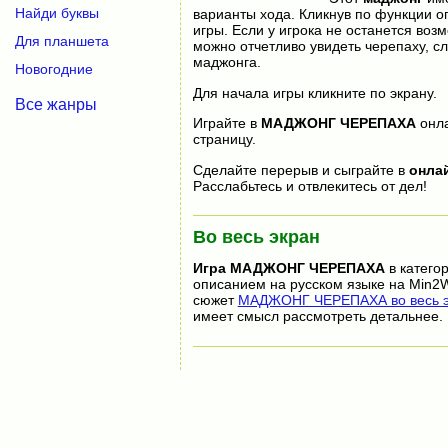
Найди буквы
варианты хода. Кликнув по функции оп
игры. Если у игрока не останется воз
Для планшета
можно отчетливо увидеть черепаху, с
маджонга.
Новогодние
Для начала игры кликните по экрану.
Все жанры
Играйте в
МАДЖОНГ ЧЕРЕПАХА
онл
страницу.
Сделайте перерыв и сыграйте в
онла
Расслабьтесь и отвлекитесь от дел!
Во весь экран
Игра
МАДЖОНГ ЧЕРЕПАХА
в катего
описанием на русском языке на Min2W
сюжет
МАДЖОНГ ЧЕРЕПАХА во весь э
имеет смысл рассмотреть детальнее.