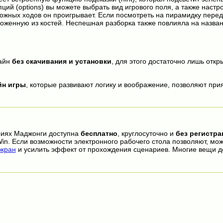
ций (options) вы можете выбрать вид игрового поля, а также наст
можных ходов он проигрывает. Если посмотреть на пирамидку перед
ложенную из костей. Неспешная разборка также повлияла на назван
айн
без скачивания и установки
, для этого достаточно лишь откры
йн игры
, которые развивают логику и воображение, позволяют прия
риях Маджонги доступна
бесплатно
, круглосуточно и
без регистра
in. Если возможности электронного рабочего стола позволяют, мо
кран
и усилить эффект от прохождения сценариев. Многие вещи д