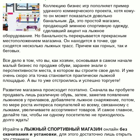
Коллекцию бизнес игр пополняет пример
удачного коммерческого проекта, хотя кому-
то он может показаться довольно
банальным. Да, это простой магазин,
продающий зимнюю спортивную одежду,
сделавший акцент на лыжное
оборудование. Но банальность перекрывается прекрасным
местоположением магазина. Он находится в точке, где
сходятся несколько лыжных трасс. Причем как горных, так и
беговых.
Все дело в том, что вы, как хозяин, основывая в самом начале
малый бизнес по продаже обуви, заранее знали о
перспективности места, в котором вы строите свое дело. И уже
очень скоро эта точка становится практически лыжной
площадью. А вы то уже отстроились и успешно торгуете!
Развитие магазина происходит поэтапно. Сначала вы пробуете
продавать лишь различную обувь, затем, заметив появление
лыжников у прилавков, добавляете лыжное снаряжение, потом,
по мере роста интереса покупателей ко всему, связанному с
лыжами, увеличиваете ассортимент товаров. И самое главное,
делайте так, чтобы ни одному посетителю не приходилось
долго ждать!
Играйте в
ЛЫЖНЫЙ СПОРТИВНЫЙ МАГАЗИН
онлайн
без
скачивания и установки
, для этого достаточно лишь открыть
эту страницу.