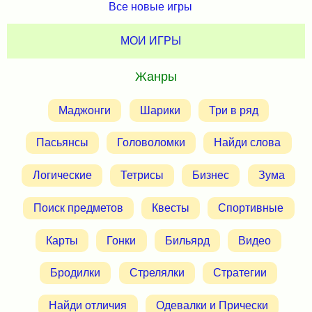
Все новые игры
МОИ ИГРЫ
Жанры
Маджонги
Шарики
Три в ряд
Пасьянсы
Головоломки
Найди слова
Логические
Тетрисы
Бизнес
Зума
Поиск предметов
Квесты
Спортивные
Карты
Гонки
Бильярд
Видео
Бродилки
Стрелялки
Стратегии
Найди отличия
Одевалки и Прически