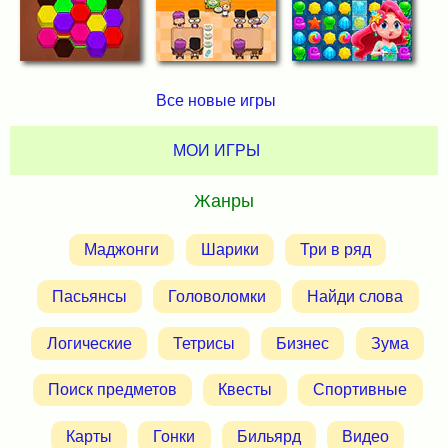
Все новые игры
МОИ ИГРЫ
Жанры
Маджонги
Шарики
Три в ряд
Пасьянсы
Головоломки
Найди слова
Логические
Тетрисы
Бизнес
Зума
Поиск предметов
Квесты
Спортивные
Карты
Гонки
Бильярд
Видео