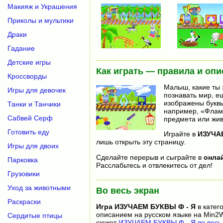
Макияж и Украшения
Приколы и мультики
Драки
Гадание
Детские игры
Как играть — правила и опи
Кроссворды
Малыш, какие ты 
Игры для девочек
познавать мир, ещ
изображены буквы
Танки и Танчики
например, «Флами
Сабвей Серф
предмета или жив
Готовить еду
Играйте в
ИЗУЧА
лишь открыть эту страницу.
Игры для двоих
Сделайте перерыв и сыграйте в
онла
Парковка
Расслабьтесь и отвлекитесь от дел!
Грузовики
Уход за животными
Во весь экран
Раскраски
Игра
ИЗУЧАЕМ БУКВЫ Ф - Я
в катег
описанием на русском языке на Min2W
Сердитые птицы
сюжет
ИЗУЧАЕМ БУКВЫ Ф - Я во весь