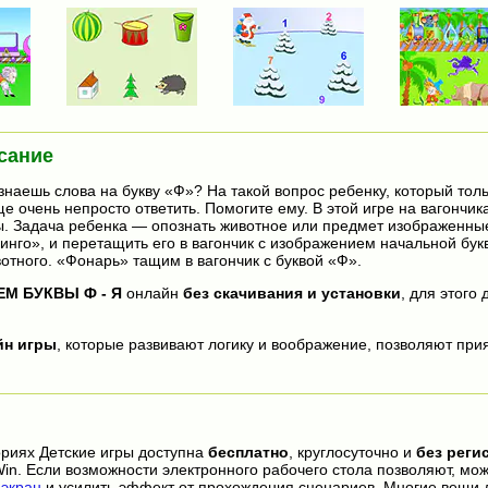
сание
знаешь слова на букву «Ф»? На такой вопрос ребенку, который тол
е очень непросто ответить. Помогите ему. В этой игре на вагончик
. Задача ребенка — опознать животное или предмет изображенные
нго», и перетащить его в вагончик с изображением начальной бук
отного. «Фонарь» тащим в вагончик с буквой «Ф».
ЕМ БУКВЫ Ф - Я
онлайн
без скачивания и установки
, для этого
йн игры
, которые развивают логику и воображение, позволяют прия
ориях Детские игры доступна
бесплатно
, круглосуточно и
без реги
in. Если возможности электронного рабочего стола позволяют, мо
 экран
и усилить эффект от прохождения сценариев. Многие вещи 