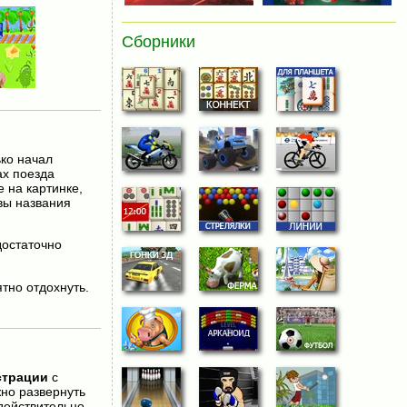
Сборники
ько начал
ах поезда
 на картинке,
вы названия
 достаточно
тно отдохнуть.
страции
с
жно развернуть
действительно