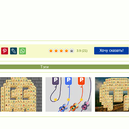
3.9
(
21
)