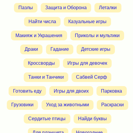
Пазлы
Защита и Оборона
Леталки
Найти числа
Казуальные игры
Макияж и Украшения
Приколы и мультики
Драки
Гадание
Детские игры
Кроссворды
Игры для девочек
Танки и Танчики
Сабвей Серф
Готовить еду
Игры для двоих
Парковка
Грузовики
Уход за животными
Раскраски
Сердитые птицы
Найди буквы
Для планшета
Новогодние