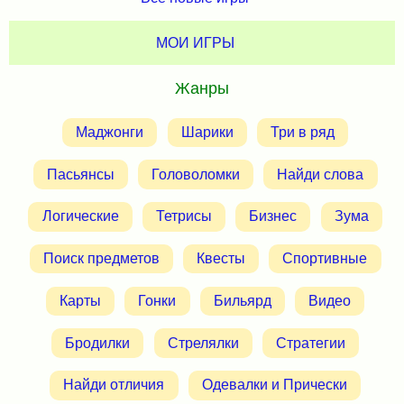
МОИ ИГРЫ
Жанры
Маджонги
Шарики
Три в ряд
Пасьянсы
Головоломки
Найди слова
Логические
Тетрисы
Бизнес
Зума
Поиск предметов
Квесты
Спортивные
Карты
Гонки
Бильярд
Видео
Бродилки
Стрелялки
Стратегии
Найди отличия
Одевалки и Прически