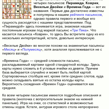
четырех пасьянсов:
Пирамида
,
Коврик
,
Веселые Двойки
и
Времена Года
— вот их
названия. Первые два достаточно известны
и популярны в нашем
рейтинге пасьянсов
,
однако правила первого и вообще его
сущность расходятся с нашими представлениями. Под
«Пирамидой» здесь понимается игра, знакомая нашим
постоянным игрокам под маркой пасьянс «
Три Пика
». Что
касается пасьянса «Коврик», то здесь Вы встретите одну из его
нескольких интерпретаций, кстати, довольно интересную.
«Веселые Двойки» во многом похожи на знаменитые пасьянсы
«
Месяц
» и «
Полумесяц
», хотя аналогия прослеживается не с
первого взгляда.
«Времена Года» — средней сложности пасьянс,
раскладываемый картами одной стандартной колоды. Здесь
карты нужно сложить в 4 угловые ячейки из девяти. Причем
база выбирается случайно и может быть любой картой.
Сортировочных столбцов нет, кроме пяти средних слотов, куда
можно складывать взятые из остатка колоды карты.
Вероятность схождения «Времен Года» оценивается как
средняя.
Ко всем четырем пасьянсам имеются подробные описания и
правила (кнопочка с вопросительным знаком на нижней
панельке). Игра на очки, со статистикой и возможностью
отмены ходов. Кстати, антураж игрового стола непрозрачно