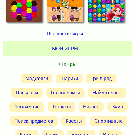
Все новые игры
МОИ ИГРЫ
Жанры
Маджонги
Шарики
Три в ряд
Пасьянсы
Головоломки
Найди слова
Логические
Тетрисы
Бизнес
Зума
Поиск предметов
Квесты
Спортивные
Карты
Гонки
Бильярд
Видео