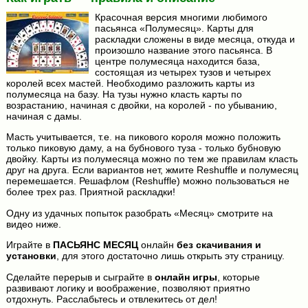
Красочная версия многими любимого
пасьянса «Полумесяц». Карты для
раскладки сложены в виде месяца, откуда и
произошло название этого пасьянса. В
центре полумесяца находится база,
состоящая из четырех тузов и четырех
королей всех мастей. Необходимо разложить карты из
полумесяца на базу. На тузы нужно класть карты по
возрастанию, начиная с двойки, на королей - по убыванию,
начиная с дамы.
Масть учитывается, т.е. на пикового короля можно положить
только пиковую даму, а на бубнового туза - только бубновую
двойку. Карты из полумесяца можно по тем же правилам класть
друг на друга. Если вариантов нет, жмите Reshuffle и полумесяц
перемешается. Решафлом (Reshuffle) можно пользоваться не
более трех раз. Приятной раскладки!
Одну из удачных попыток разобрать «Месяц» смотрите на
видео ниже.
Играйте в
ПАСЬЯНС МЕСЯЦ
онлайн
без скачивания и
установки
, для этого достаточно лишь открыть эту страницу.
Сделайте перерыв и сыграйте в
онлайн игры
, которые
развивают логику и воображение, позволяют приятно
отдохнуть. Расслабьтесь и отвлекитесь от дел!