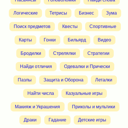
Логические
Тетрисы
Бизнес
Зума
Поиск предметов
Квесты
Спортивные
Карты
Гонки
Бильярд
Видео
Бродилки
Стрелялки
Стратегии
Найди отличия
Одевалки и Прически
Пазлы
Защита и Оборона
Леталки
Найти числа
Казуальные игры
Макияж и Украшения
Приколы и мультики
Драки
Гадание
Детские игры