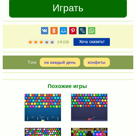
Играть
2.8
(
13
)
на каждый день
конфеты
Похожие игры