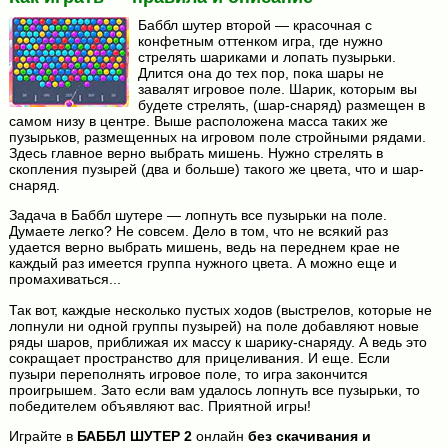
Баббл шутер второй — красочная с
конфетным оттенком игра, где нужно
стрелять шариками и лопать пузырьки.
Длится она до тех пор, пока шары не
завалят игровое поле. Шарик, которым вы
будете стрелять, (шар-снаряд) размещен в
самом низу в центре. Выше расположена масса таких же
пузырьков, размещенных на игровом поле стройными рядами.
Здесь главное верно выбрать мишень. Нужно стрелять в
скопления пузырей (два и больше) такого же цвета, что и шар-
снаряд.
Задача в Баббл шутере — лопнуть все пузырьки на поле.
Думаете легко? Не совсем. Дело в том, что не всякий раз
удается верно выбрать мишень, ведь на переднем крае не
каждый раз имеется группа нужного цвета. А можно еще и
промахиваться...
Так вот, каждые несколько пустых ходов (выстрелов, которые не
лопнули ни одной группы пузырей) на поле добавляют новые
ряды шаров, приближая их массу к шарику-снаряду. А ведь это
сокращает пространство для прицеливания. И еще. Если
пузыри переполнять игровое поле, то игра закончится
проигрышем. Зато если вам удалось лопнуть все пузырьки, то
победителем объявляют вас. Приятной игры!
Играйте в
БАББЛ ШУТЕР 2
онлайн
без скачивания и