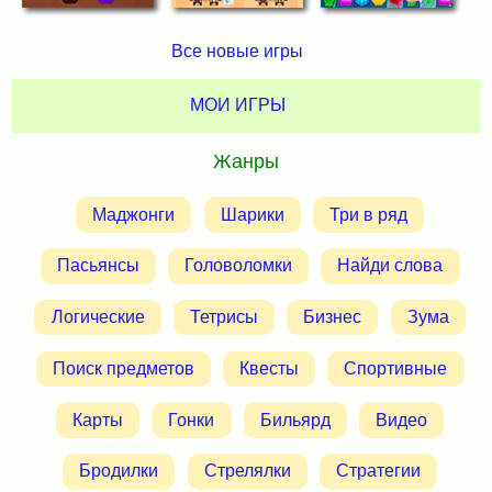
Все новые игры
МОИ ИГРЫ
Жанры
Маджонги
Шарики
Три в ряд
Пасьянсы
Головоломки
Найди слова
Логические
Тетрисы
Бизнес
Зума
Поиск предметов
Квесты
Спортивные
Карты
Гонки
Бильярд
Видео
Бродилки
Стрелялки
Стратегии