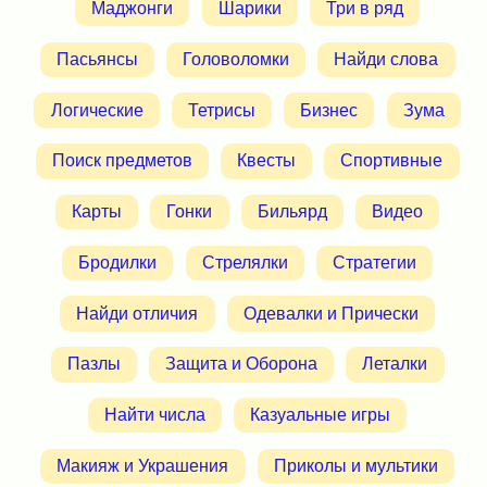
Маджонги
Шарики
Три в ряд
Пасьянсы
Головоломки
Найди слова
Логические
Тетрисы
Бизнес
Зума
Поиск предметов
Квесты
Спортивные
Карты
Гонки
Бильярд
Видео
Бродилки
Стрелялки
Стратегии
Найди отличия
Одевалки и Прически
Пазлы
Защита и Оборона
Леталки
Найти числа
Казуальные игры
Макияж и Украшения
Приколы и мультики