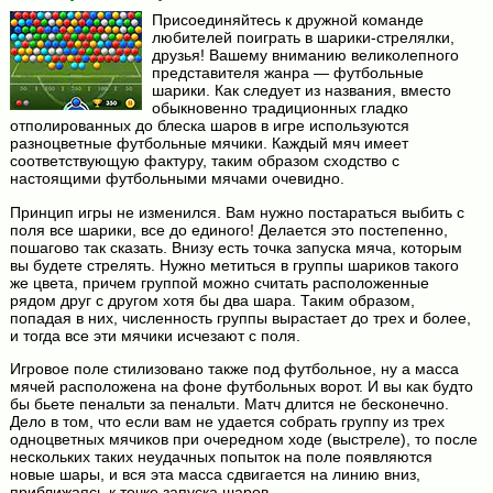
Присоединяйтесь к дружной команде
любителей поиграть в шарики-стрелялки,
друзья! Вашему вниманию великолепного
представителя жанра — футбольные
шарики. Как следует из названия, вместо
обыкновенно традиционных гладко
отполированных до блеска шаров в игре используются
разноцветные футбольные мячики. Каждый мяч имеет
соответствующую фактуру, таким образом сходство с
настоящими футбольными мячами очевидно.
Принцип игры не изменился. Вам нужно постараться выбить с
поля все шарики, все до единого! Делается это постепенно,
пошагово так сказать. Внизу есть точка запуска мяча, которым
вы будете стрелять. Нужно метиться в группы шариков такого
же цвета, причем группой можно считать расположенные
рядом друг с другом хотя бы два шара. Таким образом,
попадая в них, численность группы вырастает до трех и более,
и тогда все эти мячики исчезают с поля.
Игровое поле стилизовано также под футбольное, ну а масса
мячей расположена на фоне футбольных ворот. И вы как будто
бы бьете пенальти за пенальти. Матч длится не бесконечно.
Дело в том, что если вам не удается собрать группу из трех
одноцветных мячиков при очередном ходе (выстреле), то после
нескольких таких неудачных попыток на поле появляются
новые шары, и вся эта масса сдвигается на линию вниз,
приближаясь к точке запуска шаров.