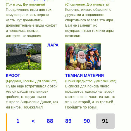
(Три в ряд, Для планшета)
(Спортивные, Для планшета)
Продолжение игры для тех,
Конечно, живого общения с
кому понравилась первая
друзьями и подлинного
часть. Тут добавились
спортивного азарта эта игра
дополнительные виды конфет
Вам не заменит, но
и появились новые,
поупражняться технике игры
интересные задания.
позволит.
ЛАРА
КРОФТ
ТЕМНАЯ МАТЕРИЯ
(Бродилки, Квесты, Для планшета)
(Поиск предметов, Для планшета)
Ну где еще встретишься с этой
В списке для поиска много
милой расхитительницей
предметов, однако на первой
гробниц, которую в кино
картине лишь часть из них, то
сыграла Анджелина Джоли, как
же и на второй, и на третьей.
ни в игре. Побежали?!
Пройдите по всем!
1
<
88
89
90
91