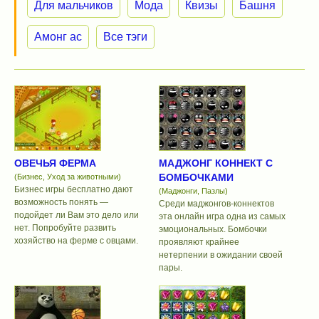
Для мальчиков
Мода
Квизы
Башня
Амонг ас
Все тэги
ОВЕЧЬЯ ФЕРМА
МАДЖОНГ КОННЕКТ С
БОМБОЧКАМИ
(Бизнес, Уход за животными)
Бизнес игры бесплатно дают
(Маджонги, Пазлы)
возможность понять —
Среди маджонгов-коннектов
подойдет ли Вам это дело или
эта онлайн игра одна из самых
нет. Попробуйте развить
эмоциональных. Бомбочки
хозяйство на ферме с овцами.
проявляют крайнее
нетерпении в ожидании своей
пары.