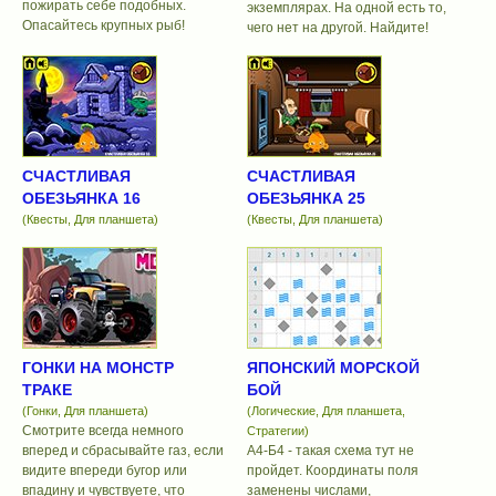
пожирать себе подобных.
экземплярах. На одной есть то,
Опасайтесь крупных рыб!
чего нет на другой. Найдите!
СЧАСТЛИВАЯ
СЧАСТЛИВАЯ
ОБЕЗЬЯНКА 16
ОБЕЗЬЯНКА 25
(Квесты, Для планшета)
(Квесты, Для планшета)
ГОНКИ НА МОНСТР
ЯПОНСКИЙ МОРСКОЙ
ТРАКЕ
БОЙ
(Гонки, Для планшета)
(Логические, Для планшета,
Смотрите всегда немного
Стратегии)
вперед и сбрасывайте газ, если
А4-Б4 - такая схема тут не
видите впереди бугор или
пройдет. Координаты поля
впадину и чувствуете, что
заменены числами,