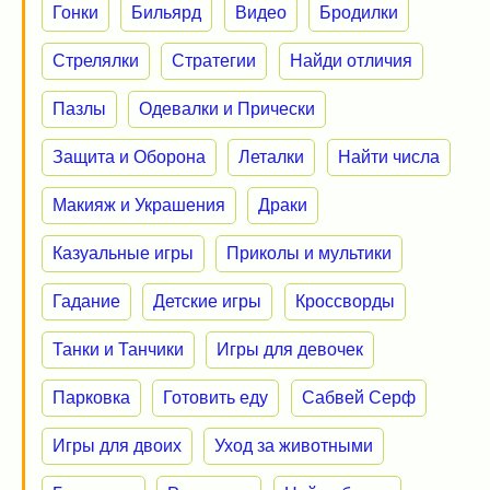
Гонки
Бильярд
Видео
Бродилки
Стрелялки
Стратегии
Найди отличия
Пазлы
Одевалки и Прически
Защита и Оборона
Леталки
Найти числа
Макияж и Украшения
Драки
Казуальные игры
Приколы и мультики
Гадание
Детские игры
Кроссворды
Танки и Танчики
Игры для девочек
Парковка
Готовить еду
Сабвей Серф
Игры для двоих
Уход за животными