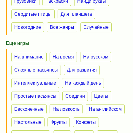
Грузовики
Раскраски
Найди буквы
Сердитые птицы
Для планшета
Новогодние
Все жанры
Случайные
Еще игры
На внимание
На время
На русском
Сложные пасьянсы
Для развития
Интеллектуальные
На каждый день
Простые пасьянсы
Соедини
Цветы
Бесконечные
На ловкость
На английском
Настольные
Фрукты
Конфеты