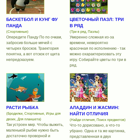
БАСКЕТБОЛ И КУНГ ФУ
ЦВЕТОЧНЫЙ ПАЗЛ: ТРИ
ПАНДА
В РЯД
(Спортивные)
(Три в ряд, Пазлы)
Опередите Панду По по очкам,
Умеренно сложная из-за
забросив больше мячей с
времени, невероятно
четырех бросков. Траектория
красочная по исполнению - так
понятна, а вот отскок от щита
можно охарактеризовать эту
непредсказуем.
игру. Собирайте цветы по три в
ряд.
РАСТИ РЫБКА
АЛАДДИН И ЖАСМИН:
НАЙТИ ОТЛИЧИЯ
(Бродилки, Спортивные, Игры для
двоих, Для планшета)
(Найди отличия, Поиск предметов)
Так устроен мир. Чтобы выжить,
Что-то дорисовано, а что-то
маленькой рыбке нужно быть
убрано. Одна и та же картинка,
достаточно проворной и
представленная в двух