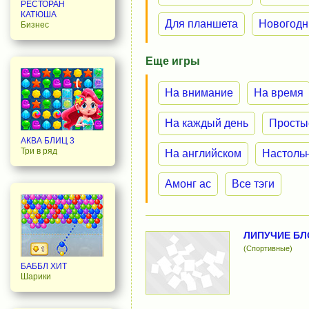
РЕСТОРАН
КАТЮША
Для планшета
Новогодн
Бизнес
Еще игры
На внимание
На время
На каждый день
Просты
АКВА БЛИЦ 3
Три в ряд
На английском
Настоль
Амонг ас
Все тэги
ЛИПУЧИЕ БЛ
(Спортивные)
БАББЛ ХИТ
Шарики