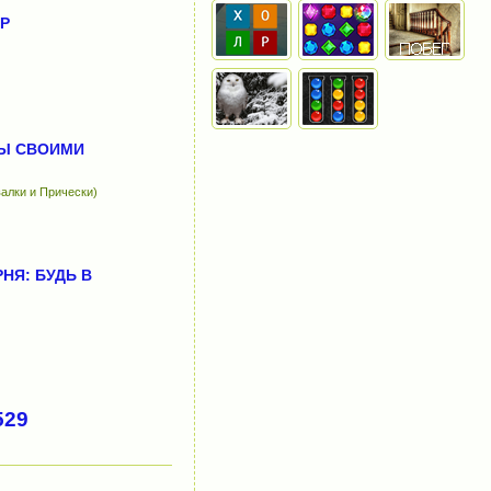
Р
Ы СВОИМИ
алки и Прически)
НЯ: БУДЬ В
529