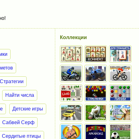
но!
Коллекции
мки
метов
Стратегии
Найти числа
ие
Детские игры
Сабвей Серф
Сердитые птицы