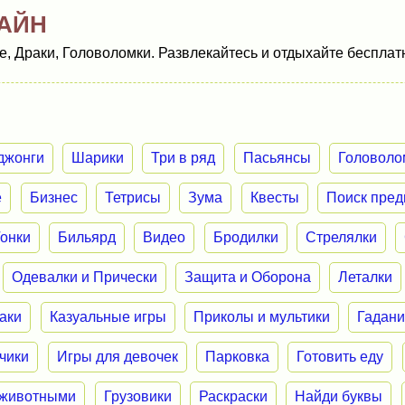
АЙН
, Драки, Головоломки. Развлекайтесь и отдыхайте бесплат
джонги
Шарики
Три в ряд
Пасьянсы
Головоло
е
Бизнес
Тетрисы
Зума
Квесты
Поиск пред
Гонки
Бильярд
Видео
Бродилки
Стрелялки
Одевалки и Прически
Защита и Оборона
Леталки
аки
Казуальные игры
Приколы и мультики
Гадан
нчики
Игры для девочек
Парковка
Готовить еду
 животными
Грузовики
Раскраски
Найди буквы