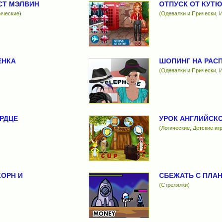
СТ МЭЛВИН
ОТПУСК ОТ КУТЮ
ические)
(Одевалки и Прически, И
ЕНКА
ШОПИНГ НА РАС
(Одевалки и Прически, И
РДЦЕ
УРОК АНГЛИЙСК
(Логические, Детские иг
ОРН И
СБЕЖАТЬ С ПЛА
(Стрелялки)