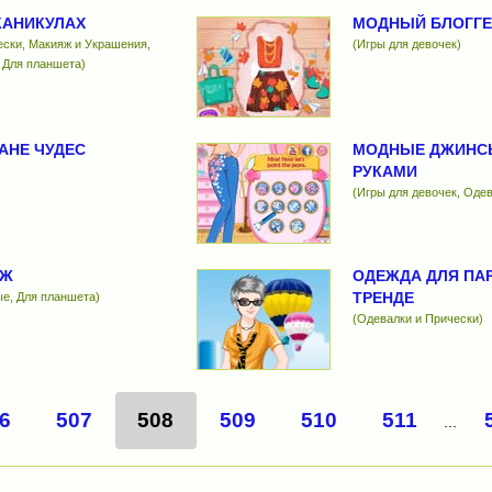
 КАНИКУЛАХ
МОДНЫЙ БЛОГГЕ
ески, Макияж и Украшения,
(Игры для девочек)
 Для планшета)
РАНЕ ЧУДЕС
МОДНЫЕ ДЖИНС
РУКАМИ
(Игры для девочек, Одев
ДЖ
ОДЕЖДА ДЛЯ ПАР
ТРЕНДЕ
ые, Для планшета)
(Одевалки и Прически)
6
507
508
509
510
511
...