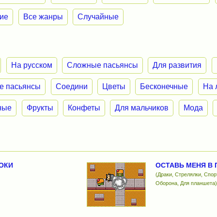
ие
Все жанры
Случайные
На русском
Сложные пасьянсы
Для развития
е пасьянсы
Соедини
Цветы
Бесконечные
На 
ные
Фрукты
Конфеты
Для мальчиков
Мода
ОКИ
ОСТАВЬ МЕНЯ В 
(Драки, Стрелялки, Спо
Оборона, Для планшета)