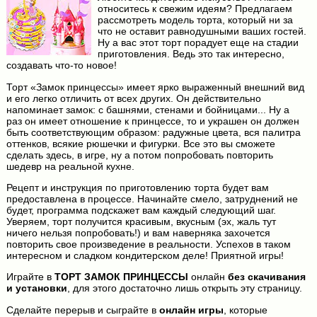
относитесь к свежим идеям? Предлагаем
рассмотреть модель торта, который ни за
что не оставит равнодушными ваших гостей.
Ну а вас этот торт порадует еще на стадии
приготовления. Ведь это так интересно,
создавать что-то новое!
Торт «Замок принцессы» имеет ярко выраженный внешний вид
и его легко отличить от всех других. Он действительно
напоминает замок: с башнями, стенами и бойницами... Ну а
раз он имеет отношение к принцессе, то и украшен он должен
быть соответствующим образом: радужные цвета, вся палитра
оттенков, всякие рюшечки и фигурки. Все это вы сможете
сделать здесь, в игре, ну а потом попробовать повторить
шедевр на реальной кухне.
Рецепт и инструкция по приготовлению торта будет вам
предоставлена в процессе. Начинайте смело, затруднений не
будет, программа подскажет вам каждый следующий шаг.
Уверяем, торт получится красивым, вкусным (эх, жаль тут
ничего нельзя попробовать!) и вам наверняка захочется
повторить свое произведение в реальности. Успехов в таком
интересном и сладком кондитерском деле! Приятной игры!
Играйте в
ТОРТ ЗАМОК ПРИНЦЕССЫ
онлайн
без скачивания
и установки
, для этого достаточно лишь открыть эту страницу.
Сделайте перерыв и сыграйте в
онлайн игры
, которые