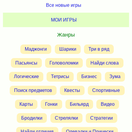
Все новые игры
МОИ ИГРЫ
Жанры
Маджонги
Шарики
Три в ряд
Пасьянсы
Головоломки
Найди слова
Логические
Тетрисы
Бизнес
Зума
Поиск предметов
Квесты
Спортивные
Карты
Гонки
Бильярд
Видео
Бродилки
Стрелялки
Стратегии
Найди отличия
Одевалки и Прически