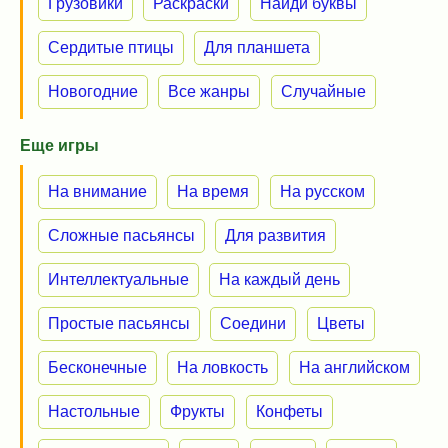
Грузовики
Раскраски
Найди буквы
Сердитые птицы
Для планшета
Новогодние
Все жанры
Случайные
Еще игры
На внимание
На время
На русском
Сложные пасьянсы
Для развития
Интеллектуальные
На каждый день
Простые пасьянсы
Соедини
Цветы
Бесконечные
На ловкость
На английском
Настольные
Фрукты
Конфеты