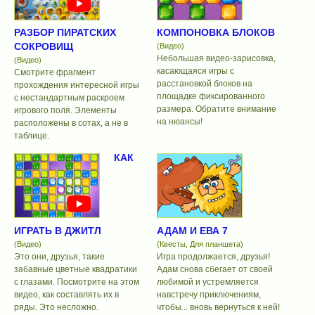
РАЗБОР ПИРАТСКИХ
КОМПОНОВКА БЛОКОВ
СОКРОВИЩ
(Видео)
Небольшая видео-зарисовка,
(Видео)
касающаяся игры с
Смотрите фрагмент
расстановкой блоков на
прохождения интересной игры
площадке фиксированного
с нестандартным раскроем
размера. Обратите внимание
игрового поля. Элементы
на нюансы!
расположены в сотах, а не в
таблице.
КАК
ИГРАТЬ В ДЖИТЛ
АДАМ И ЕВА 7
(Видео)
(Квесты, Для планшета)
Это они, друзья, такие
Игра продолжается, друзья!
забавные цветные квадратики
Адам снова сбегает от своей
с глазами. Посмотрите на этом
любимой и устремляется
видео, как составлять их в
навстречу приключениям,
ряды. Это несложно.
чтобы... вновь вернуться к ней!