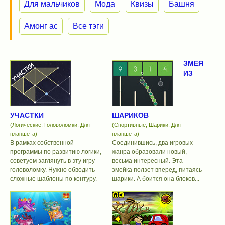
Для мальчиков
Мода
Квизы
Башня
Амонг ас
Все тэги
ЗМЕЯ
ИЗ
УЧАСТКИ
ШАРИКОВ
(Логические, Головоломки, Для
(Спортивные, Шарики, Для
планшета)
планшета)
В рамках собственной
Соединившись, два игровых
программы по развитию логики,
жанра образовали новый,
советуем заглянуть в эту игру-
весьма интересный. Эта
головоломку. Нужно обводить
змейка ползет вперед, питаясь
сложные шаблоны по контуру.
шарики. А боится она блоков...