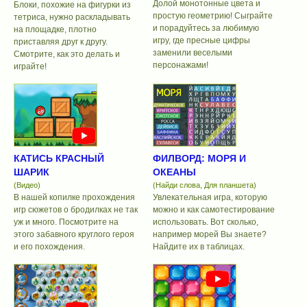
Долой монотонные цвета и
Блоки, похожие на фигурки из
простую геометрию! Сыграйте
тетриса, нужно раскладывать
и порадуйтесь за любимую
на площадке, плотно
игру, где пресные цифры
приставляя друг к другу.
заменили веселыми
Смотрите, как это делать и
персонажами!
играйте!
КАТИСЬ КРАСНЫЙ
ФИЛВОРД: МОРЯ И
ШАРИК
ОКЕАНЫ
(Видео)
(Найди слова, Для планшета)
В нашей копилке прохождения
Увлекательная игра, которую
игр сюжетов о бродилках не так
можно и как самотестирование
уж и много. Посмотрите на
использовать. Вот сколько,
этого забавного круглого героя
например морей Вы знаете?
и его похождения.
Найдите их в таблицах.