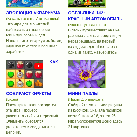
ЭВОЛЮЦИЯ АКВАРИУМА
ОБЕЗЬЯНКА 142:
КРАСНЫЙ АВТОМОБИЛЬ
(Казуальные игры, Для планшета)
Эта игра для любителей
(Квесты, Для планшета)
наблюдать за процессом.
В своих путешествиях она не
Минимум логики и дел.
раз оказывалась перед лицом
Наполняйте аквариум рыбками,
неразрешимых, на первый
улучшая качество и повышая
взгляд, загадок. И вот снова
заработок.
одна из таких. Разберитесь!
КАК
СОБИРАЮТ ФРУКТЫ
МИНИ ПАЗЛЫ
(Видео)
(Пазлы, Для планшета)
Посмотрите, как проходится
Собирайте маленькие рисунки
эта игра. Процесс
из кусочков. Сначала пазликов
увлекательный и интересный.
всего 9, потом 16, затем 25.
Элементы обводятся
Игра усложняется! Всего здесь
указателем и соединяются в
21 картинка.
цепочки.