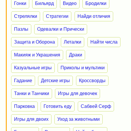
Гонки
Бильярд
Видео
Бродилки
Стрелялки
Стратегии
Найди отличия
Пазлы
Одевалки и Прически
Защита и Оборона
Леталки
Найти числа
Макияж и Украшения
Драки
Казуальные игры
Приколы и мультики
Гадание
Детские игры
Кроссворды
Танки и Танчики
Игры для девочек
Парковка
Готовить еду
Сабвей Серф
Игры для двоих
Уход за животными