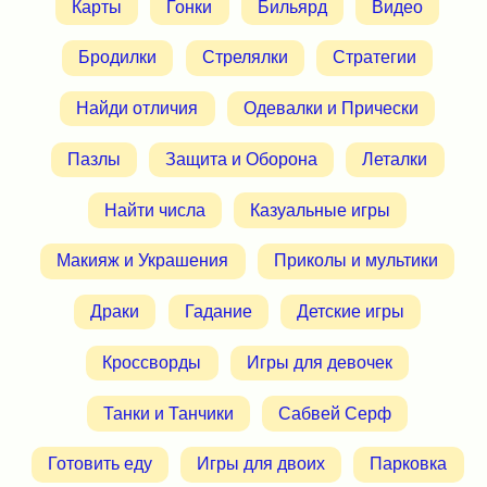
Карты
Гонки
Бильярд
Видео
Бродилки
Стрелялки
Стратегии
Найди отличия
Одевалки и Прически
Пазлы
Защита и Оборона
Леталки
Найти числа
Казуальные игры
Макияж и Украшения
Приколы и мультики
Драки
Гадание
Детские игры
Кроссворды
Игры для девочек
Танки и Танчики
Сабвей Серф
Готовить еду
Игры для двоих
Парковка