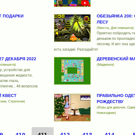
Т ПОДАРКИ
ОБЕЗЬЯНКА 200:
ЛЕСУ
(Квесты, Для планшета)
Приятно побродить т
деньком по прохладн
лесочку. И вот она зде
есть загадки. Разгадайте!
7 ДЕКАБРЯ 2022
ДЕРЕВЕНСКИЙ М
 планшета)
(Маджонги)
, устройство для
мещения жидкости,
атки глаза,
лектив... 48 вопросов.
 КВЕСТ
ПРАВИЛЬНО ОДЕ
РОЖДЕСТВУ
ские, Стратегии)
(Игры для девочек, Одев
Новогодние)
9
410
411
412
413
414