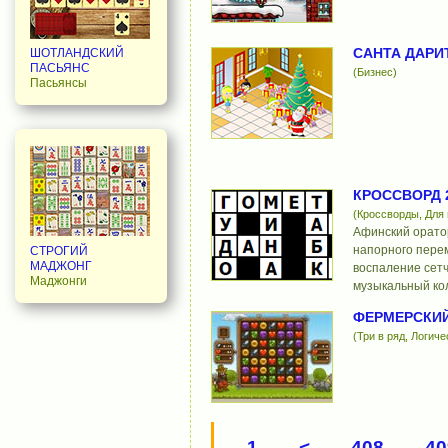
САНТА ДАРИ
ШОТЛАНДСКИЙ
ПАСЬЯНС
(Бизнес)
Пасьянсы
КРОССВОРД 2
(Кроссворды, Для
Афинский оратор
напорного пере
СТРОГИЙ
МАДЖОНГ
воспаление сетч
Маджонги
музыкальный кол
ФЕРМЕРСКИЙ
(Три в ряд, Логиче
1
<
408
40