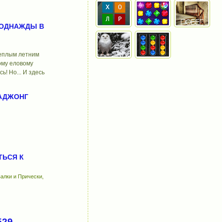
 ОДНАЖДЫ В
еплым летним
ому еловому
сь! Но... И здесь
АДЖОНГ
ТЬСЯ К
алки и Прически,
529