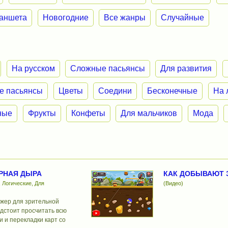
ланшета
Новогодние
Все жанры
Случайные
На русском
Сложные пасьянсы
Для развития
е пасьянсы
Цветы
Соедини
Бесконечные
На 
ные
Фрукты
Конфеты
Для мальчиков
Мода
РНАЯ ДЫРА
КАК ДОБЫВАЮТ 
 Логические, Для
(Видео)
жер для зрительной
дстоит просчитать всю
и и перекладки карт со