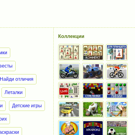
Коллекции
мки
весты
Найди отличия
Леталки
ки
Детские игры
оих
аскраски