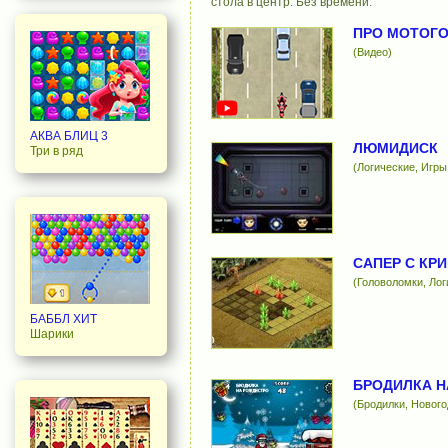
стола в центр. Без времени.
ПРО МОТОГ
(Видео)
АКВА БЛИЦ 3
ЛЮМИДИСК
Три в ряд
(Логические, Игры
САПЕР С КР
(Головоломки, Лог
БАББЛ ХИТ
Шарики
БРОДИЛКА Н
(Бродилки, Нового