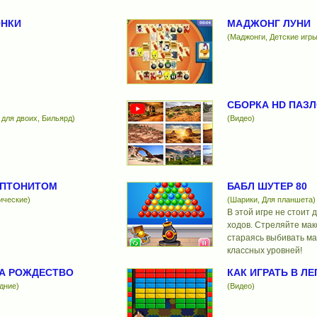
ОНКИ
МАДЖОНГ ЛУНИ
(Маджонги, Детские игры
СБОРКА HD ПАЗ
 для двоих, Бильярд)
(Видео)
ИПТОНИТОМ
БАБЛ ШУТЕР 80
ические)
(Шарики, Для планшета)
В этой игре не стоит
ходов. Стреляйте мак
стараясь выбивать ма
классных уровней!
А РОЖДЕСТВО
КАК ИГРАТЬ В Л
дние)
(Видео)