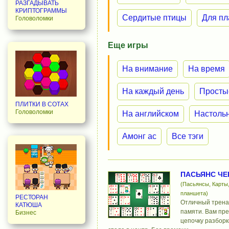
РАЗГАДЫВАТЬ
КРИПТОГРАММЫ
Сердитые птицы
Для п
Головоломки
Еще игры
На внимание
На время
На каждый день
Просты
ПЛИТКИ В СОТАХ
Головоломки
На английском
Настоль
Амонг ас
Все тэги
ПАСЬЯНС ЧЕ
(Пасьянсы, Карты,
планшета)
РЕСТОРАН
Отличный трена
КАТЮША
памяти. Вам пре
Бизнес
цепочку разборк