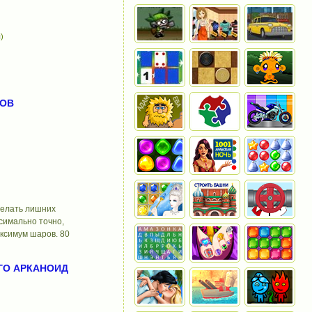
)
ЛОВ
 делать лишних
симально точно,
ксимум шаров. 80
ЕГО АРКАНОИД