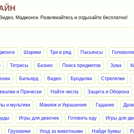
АЙН
Видео, Маджонги. Развлекайтесь и отдыхайте бесплатно!
джонги
Шарики
Три в ряд
Пасьянсы
Головоло
е
Тетрисы
Бизнес
Поиск предметов
Зума
К
Гонки
Бильярд
Видео
Бродилки
Стрелялки
евалки и Прически
Найти числа
Защита и Оборона
лы и мультики
Макияж и Украшения
Гадание
Дра
орды
Игры для девочек
Готовить еду
Игры для дв
Грузовики
Уход за животными
Найди буквы
Р