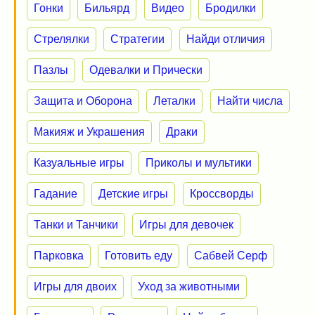
Гонки
Бильярд
Видео
Бродилки
Стрелялки
Стратегии
Найди отличия
Пазлы
Одевалки и Прически
Защита и Оборона
Леталки
Найти числа
Макияж и Украшения
Драки
Казуальные игры
Приколы и мультики
Гадание
Детские игры
Кроссворды
Танки и Танчики
Игры для девочек
Парковка
Готовить еду
Сабвей Серф
Игры для двоих
Уход за животными