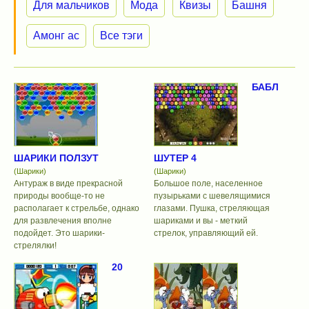
Для мальчиков
Мода
Квизы
Башня
Амонг ас
Все тэги
БАБЛ
ШАРИКИ ПОЛЗУТ
ШУТЕР 4
(Шарики)
(Шарики)
Антураж в виде прекрасной
Большое поле, населенное
природы вообще-то не
пузырьками с шевелящимися
располагает к стрельбе, однако
глазами. Пушка, стреляющая
для развлечения вполне
шариками и вы - меткий
подойдет. Это шарики-
стрелок, управляющий ей.
стрелялки!
20