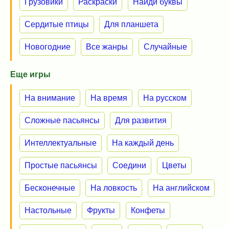
Грузовики
Раскраски
Найди буквы
Сердитые птицы
Для планшета
Новогодние
Все жанры
Случайные
Еще игры
На внимание
На время
На русском
Сложные пасьянсы
Для развития
Интеллектуальные
На каждый день
Простые пасьянсы
Соедини
Цветы
Бесконечные
На ловкость
На английском
Настольные
Фрукты
Конфеты