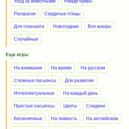
Уход за животными
Найди буквы
Раскраски
Сердитые птицы
Для планшета
Новогодние
Все жанры
Случайные
Еще игры
На внимание
На время
На русском
Сложные пасьянсы
Для развития
Интеллектуальные
На каждый день
Простые пасьянсы
Цветы
Соедини
Бесконечные
На ловкость
На английском