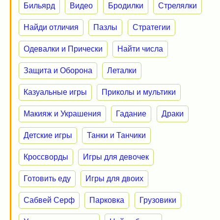
Бильярд
Видео
Бродилки
Стрелялки
Найди отличия
Пазлы
Стратегии
Одевалки и Прически
Найти числа
Защита и Оборона
Леталки
Казуальные игры
Приколы и мультики
Макияж и Украшения
Гадание
Драки
Детские игры
Танки и Танчики
Кроссворды
Игры для девочек
Готовить еду
Игры для двоих
Сабвей Серф
Парковка
Грузовики