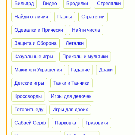
Бильярд
Видео
Бродилки
Стрелялки
Найди отличия
Пазлы
Стратегии
Одевалки и Прически
Найти числа
Защита и Оборона
Леталки
Казуальные игры
Приколы и мультики
Макияж и Украшения
Гадание
Драки
Детские игры
Танки и Танчики
Кроссворды
Игры для девочек
Готовить еду
Игры для двоих
Сабвей Серф
Парковка
Грузовики