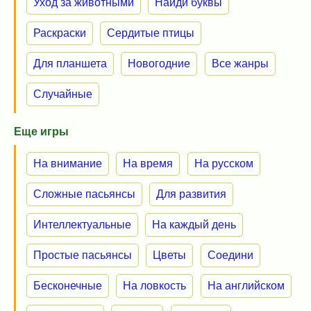
Уход за животными
Найди буквы
Раскраски
Сердитые птицы
Для планшета
Новогодние
Все жанры
Случайные
Еще игры
На внимание
На время
На русском
Сложные пасьянсы
Для развития
Интеллектуальные
На каждый день
Простые пасьянсы
Цветы
Соедини
Бесконечные
На ловкость
На английском