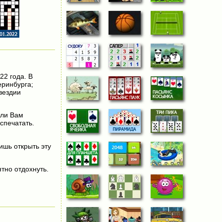
22 года. В
еринбурга;
вездии
сли Вам
спечатать.
лишь открыть эту
тно отдохнуть.