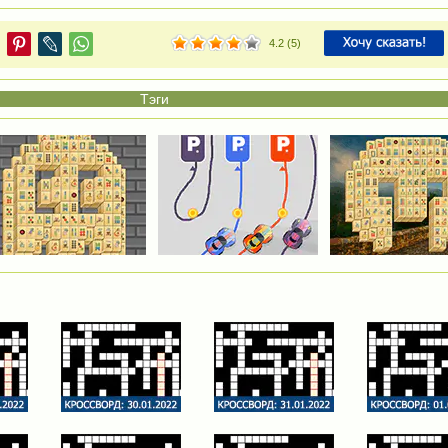
4.2
(
5
)