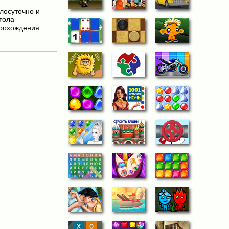
глосуточно и
тола
прохождения