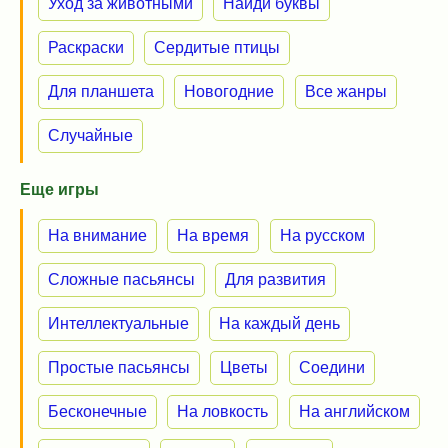
Уход за животными
Найди буквы
Раскраски
Сердитые птицы
Для планшета
Новогодние
Все жанры
Случайные
Еще игры
На внимание
На время
На русском
Сложные пасьянсы
Для развития
Интеллектуальные
На каждый день
Простые пасьянсы
Цветы
Соедини
Бесконечные
На ловкость
На английском