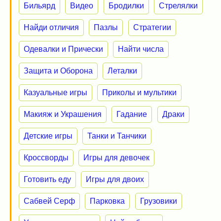
Бильярд
Видео
Бродилки
Стрелялки
Найди отличия
Пазлы
Стратегии
Одевалки и Прически
Найти числа
Защита и Оборона
Леталки
Казуальные игры
Приколы и мультики
Макияж и Украшения
Гадание
Драки
Детские игры
Танки и Танчики
Кроссворды
Игры для девочек
Готовить еду
Игры для двоих
Сабвей Серф
Парковка
Грузовики