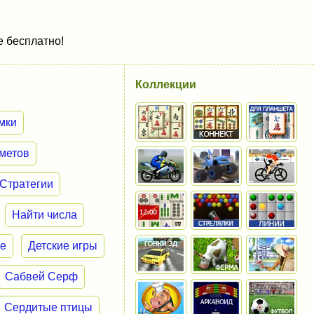
е бесплатно!
Коллекции
мки
метов
Стратегии
Найти числа
ие
Детские игры
Сабвей Серф
Сердитые птицы