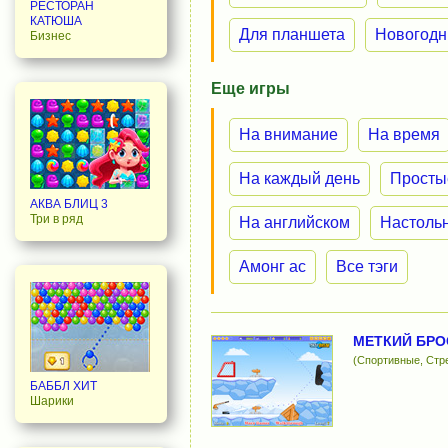
РЕСТОРАН
КАТЮША
Для планшета
Новогодн
Бизнес
Еще игры
На внимание
На время
На каждый день
Просты
АКВА БЛИЦ 3
Три в ряд
На английском
Настоль
Амонг ас
Все тэги
МЕТКИЙ БРО
(Спортивные, Стре
БАББЛ ХИТ
Шарики