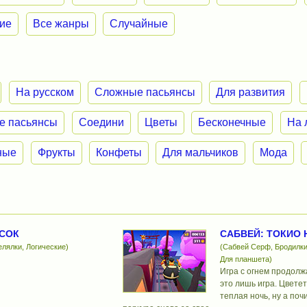
ие
Все жанры
Случайные
На русском
Сложные пасьянсы
Для развития
е пасьянсы
Соедини
Цветы
Бесконечные
На 
ные
Фрукты
Конфеты
Для мальчиков
Мода
СОК
САБВЕЙ: ТОКИО 
лялки, Логические)
(Сабвей Серф, Бродилки
Для планшета)
Игра с огнем продолж
это лишь игра. Цветет
теплая ночь, ну а поч