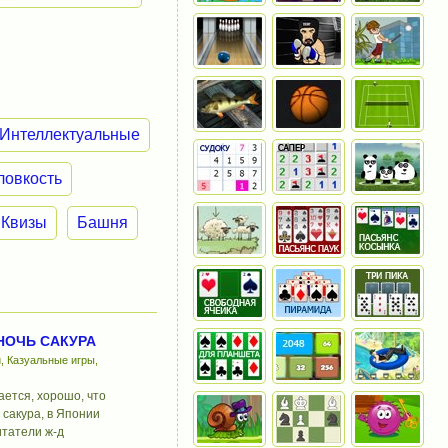
Интеллектуальные
ловкость
Квизы
Башня
НОЧЬ САКУРА
, Казуальные игры,
ается, хорошо, что
 сакура, в Японии
итатели ж-д