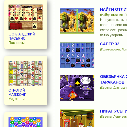
НАЙТИ ОТЛИ
(Найди отличия, 
Не нужно жать н
всего-навсего по
слева есть разн
ШОТЛАНДСКИЙ
четко уверены.
ПАСЬЯНС
Пасьянсы
САПЕР 32
(Головоломки, Лог
ОБЕЗЬЯНКА 
ТАРАКАНОВ
(Квесты, Для пла
СТРОГИЙ
МАДЖОНГ
Маджонги
ПИРАТ УСЫ 
(Квесты, Логическ