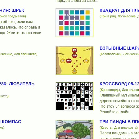
паркура снова за свое...
ЧИЯ: ШРЕК
КВАДРАТ ДЛЯ П
Поиск предметов)
(Три в ряд, Логические,
а объект, если вам
казалось, что справа и
ица. Жмите только если
ВЗРЫВНЫЕ ШАР
ические, Для планшета)
(Головоломки, Логически
286: ЛЮБИТЕЛЬ
КРОССВОРД 05-12
(Кроссворды, Для планш
Клавишный музыкальн
ншета)
дерево семейства сос
что это? 54 вопроса ж
Решайте онлайн!
И КОМПАС
ТРИ ПАНДЫ В Я
ие)
(Квесты, Для планшета)
Перед пандами на это
восходящего солнца 