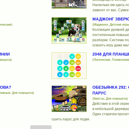
Насколько им здесь п
зависит от вас. Сумее
МАДЖОНГ ЗВЕР
ические)
(Маджонги, Детские игры
Коллекция уровней де
постепенным повыше
разборки. Система по
освоить игру даже м
ИНИИ
2048 ДЛЯ ПЛАНШ
ланшета)
(Логические, Головоломк
РОВА?
ОБЕЗЬЯНКА 292: 
ПАРУС
ртивные, Для планшета)
(Квесты, Для планшета)
Действие в этой сери
в небольшой деревушк
Один старичок просит
сшить парус для лодки.