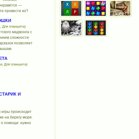
онравится —
те провести их?
ЮШКИ
, Для планшета)
тского маджонга с
нием сложности
дсказок позволяет
алышам.
ЕТА
и, Для планшета)
СТАРИК И
и игры происходит
е на берегу моря.
 о помощи: нужно