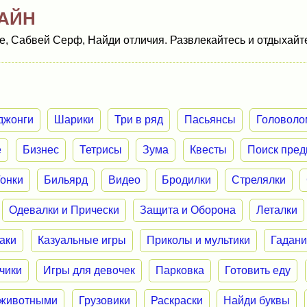
АЙН
, Сабвей Серф, Найди отличия. Развлекайтесь и отдыхайт
джонги
Шарики
Три в ряд
Пасьянсы
Головоло
е
Бизнес
Тетрисы
Зума
Квесты
Поиск пред
Гонки
Бильярд
Видео
Бродилки
Стрелялки
Одевалки и Прически
Защита и Оборона
Леталки
аки
Казуальные игры
Приколы и мультики
Гадан
нчики
Игры для девочек
Парковка
Готовить еду
 животными
Грузовики
Раскраски
Найди буквы