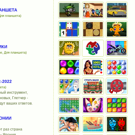
ЛАНШЕТА
 Для планшета)
ИКИ
е, Для планшета)
-2022
ета)
ый инструмент,
новых, Глетчер -
дут ваших ответов.
ПОНИИ
т раз страна
— Япония.