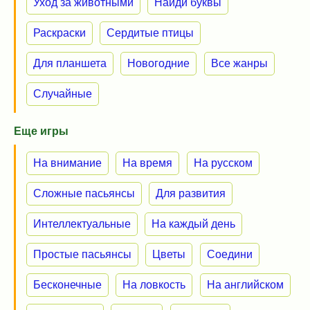
Уход за животными
Найди буквы
Раскраски
Сердитые птицы
Для планшета
Новогодние
Все жанры
Случайные
Еще игры
На внимание
На время
На русском
Сложные пасьянсы
Для развития
Интеллектуальные
На каждый день
Простые пасьянсы
Цветы
Соедини
Бесконечные
На ловкость
На английском