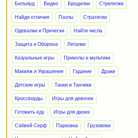
Бильярд
Видео
Бродилки
Стрелялки
Найди отличия
Пазлы
Стратегии
Одевалки и Прически
Найти числа
Защита и Оборона
Леталки
Казуальные игры
Приколы и мультики
Макияж и Украшения
Гадание
Драки
Детские игры
Танки и Танчики
Кроссворды
Игры для девочек
Готовить еду
Игры для двоих
Сабвей Серф
Парковка
Грузовики