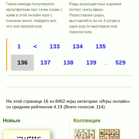
Герои некогда популярного
Ряды разноцветных шариков
мультфильма про тачки снова с
ползут снизу вверх.
нами в этой онлайн игре с
Переставляя шары,
поиском чисел. Найдите все,
выставляйте их по 4 штуки в
что они припрятали.
один рад по вертикали или
горизонтали.
1
<
133
134
135
136
137
138
139
529
...
На этой странице 16 из 8462 игры категории «Игры онлайн»
со средним рейтингом 4.19 (Всего голосов: 114).
Новые
Коллекции